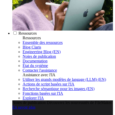
Ressources
Ressources
Ensemble des ressources
Blog Claris
Engineering Blog (EN)
Notes de publication
Documentation
État du système
Contacter l'assistance
Assistance avec l'IA
Utiliser les grands modèles de langage (LLM) (EN)
Actions de script basées sur l'IA
Recherche sémantique pour les images (EN)
Fonctions basées sur l'IA
Explorer l'IA
Notes de publication
Découvrez les nouveautés de FileMaker.
En savoir plus