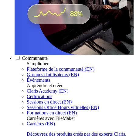
Communauté
S'impliquer
Plateforme de la communauté (EN)
Groupes d'utilisateurs (EN)
Événements
Apprendre et créer
Claris Academy (EN)
Certifications
Sessions en direct (EN)
Sessions Office Hours virtuelles (EN)
Formations en direct (EN)
Carrières avec FileMaker
Carrières (EN)
Découvrez des produits créés par des experts Claris.