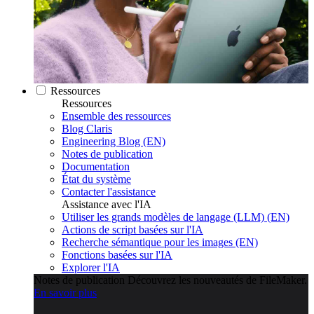
Ressources
Ressources
Ensemble des ressources
Blog Claris
Engineering Blog (EN)
Notes de publication
Documentation
État du système
Contacter l'assistance
Assistance avec l'IA
Utiliser les grands modèles de langage (LLM) (EN)
Actions de script basées sur l'IA
Recherche sémantique pour les images (EN)
Fonctions basées sur l'IA
Explorer l'IA
Notes de publication
Découvrez les nouveautés de FileMaker.
En savoir plus