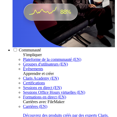
Communauté
S'impliquer
Plateforme de la communauté (EN)
Groupes d'utilisateurs (EN)
Événements
Apprendre et créer
Claris Academy (EN)
Certifications
Sessions en direct (EN)
Sessions Office Hours virtuelles (EN)
Formations en direct (EN)
Carrières avec FileMaker
Carrières (EN)
Découvrez des produits créés par des experts Claris.