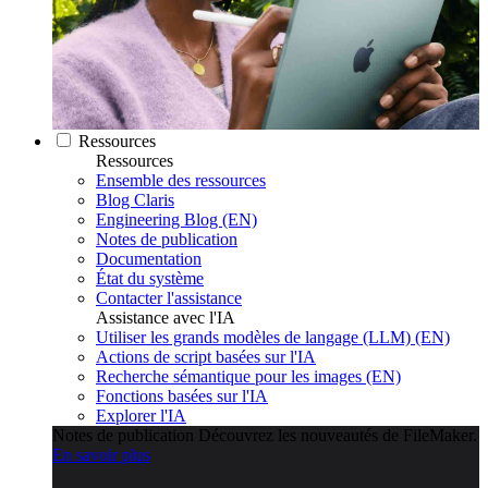
Ressources
Ressources
Ensemble des ressources
Blog Claris
Engineering Blog (EN)
Notes de publication
Documentation
État du système
Contacter l'assistance
Assistance avec l'IA
Utiliser les grands modèles de langage (LLM) (EN)
Actions de script basées sur l'IA
Recherche sémantique pour les images (EN)
Fonctions basées sur l'IA
Explorer l'IA
Notes de publication
Découvrez les nouveautés de FileMaker.
En savoir plus