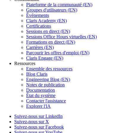
Plateforme de la communauté (EN)
Groupes d'utilisateurs (EN)
Événements
Claris Academy (EN)
Certifications
Sessions en direct (EN)
Sessions Office Hours virtuelles (EN)
Formations en direct (EN)
Carrières (EN)
Parcourir les offres d'emploi (EN)
Claris Engage (EN)
Ressources
Ensemble des ressources
Blog Claris
Engineering Blog (EN)
Notes de publication
Documentation
État du système
Contacter l'assistance
Explorer l'IA
Suivez-nous sur LinkedIn
Suivez-nous sur X
Suivez-nous sur Facebook
Suivez-nous sur YouTube