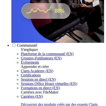
Communauté
S'impliquer
Plateforme de la communauté (EN)
Groupes d'utilisateurs (EN)
Événements
Apprendre et créer
Claris Academy (EN)
Certifications
Sessions en direct (EN)
Sessions Office Hours virtuelles (EN)
Formations en direct (EN)
Carrières avec FileMaker
Carrières (EN)
Découvrez des produits créés par des experts Claris.