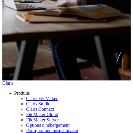
Claris
Produits
Claris FileMaker
Claris Studio
Claris Connect
FileMaker Cloud
FileMaker Server
Options d'hébergement
Pourquoi une mise à niveau