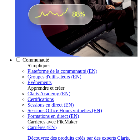
Communauté
S'impliquer
Plateforme de la communauté (EN)
Groupes d'utilisateurs (EN)
Événements
Apprendre et créer
Claris Academy (EN)
Certifications
Sessions en direct (EN)
Sessions Office Hours virtuelles (EN)
Formations en direct (EN)
Carrières avec FileMaker
Carrières (EN)
Découvrez des produits créés par des experts Claris.