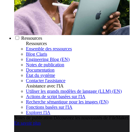
Ressources
Ressources
Ensemble des ressources
Blog Claris
Engineering Blog (EN)
Notes de publication
Documentation
État du système
Contacter l'assistance
Assistance avec l'IA
Utiliser les grands modèles de langage (LLM) (EN)
Actions de script basées sur l'IA
Recherche sémantique pour les images (EN)
Fonctions basées sur l'IA
Explorer l'IA
Notes de publication
Découvrez les nouveautés de FileMaker.
En savoir plus