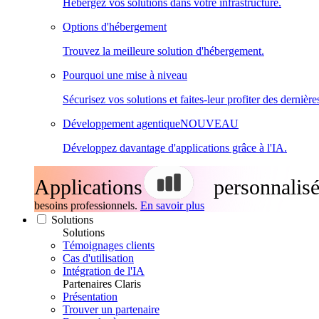
Hébergez vos solutions dans votre infrastructure.
Options d'hébergement
Trouvez la meilleure solution d'hébergement.
Pourquoi une mise à niveau
Sécurisez vos solutions et faites-leur profiter des dernière
Développement agentique
NOUVEAU
Développez davantage d'applications grâce à l'IA.
Applications
personnalisé
besoins professionnels.
En savoir plus
Solutions
Solutions
Témoignages clients
Cas d'utilisation
Intégration de l'IA
Partenaires Claris
Présentation
Trouver un partenaire