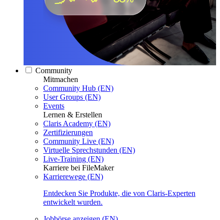
Community
Mitmachen
Community Hub (EN)
User Groups (EN)
Events
Lernen & Erstellen
Claris Academy (EN)
Zertifizierungen
Community Live (EN)
Virtuelle Sprechstunden (EN)
Live-Training (EN)
Karriere bei FileMaker
Karrierewege (EN)
Entdecken Sie Produkte, die von Claris-Experten
entwickelt wurden.
Jobbörse anzeigen (EN)