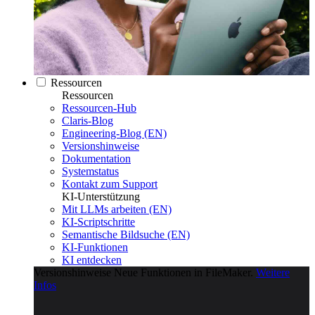
Ressourcen
Ressourcen
Ressourcen-Hub
Claris-Blog
Engineering-Blog (EN)
Versionshinweise
Dokumentation
Systemstatus
Kontakt zum Support
KI-Unterstützung
Mit LLMs arbeiten (EN)
KI-Scriptschritte
Semantische Bildsuche (EN)
KI-Funktionen
KI entdecken
Versionshinweise
Neue Funktionen in FileMaker.
Weitere
Infos