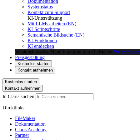
Dokumentation
Systemstatus
Kontakt zum Support
KI-Unterstützung
Mit LLMs arbeiten (EN)
KI-Scriptschritte
Semantische Bildsuche (EN)
KI-Funktionen
KI entdecken
Versionshinweise
Neue Funktionen in FileMaker.
Weitere Infos
Preisgestaltung
Kostenlos starten
Kontakt aufnehmen
Kostenlos starten
Kontakt aufnehmen
In Claris suchen
Direktlinks
FileMaker
Dokumentation
Claris Academy
Partner