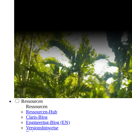
Ressourcen
Ressourcen
Ressourcen-Hub
Claris-Blog
Engineering-Blog (EN)
Versionshinweise