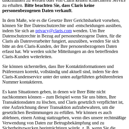
diskriminiert zu werden oder von Claris keinen schlechteren Service
zu erhalten.
Bitte beachten Sie, dass Claris keine
personenbezogenen Daten verkauft
.
In dem Maße, wie es die Gesetze Ihrer Gerichtsbarkeit vorsehen,
können Sie Ihre Datenschutzrechte und -entscheidungen ausüben,
indem Sie sich an
privacy@claris.com
wenden. Um Ihre
Datenschutzrechte in Bezug auf personenbezogene Daten, für die
Claris als Datenverarbeiter fungiert, auszuüben, wenden Sie sich
bitte an den Claris-Kunden, der Ihre personenbezogenen Daten
erfasst hat. Wir werden solche Mitteilungen an den betreffenden
Claris-Kunden weiterleiten.
Sie können sicherstellen, dass Ihre Kontaktinformationen und
Präferenzen korrekt, vollständig und aktuell sind, indem Sie den
Claris-Kundenservice unter der unten aufgeführten gebührenfreien
Nummer kontaktieren.
Es kann Situationen geben, in denen wir Ihrer Bitte nicht
nachkommen können – zum Beispiel wenn Sie uns bitten, Ihre
Transaktionsdaten zu löschen, und Claris gesetzlich verpflichtet ist,
eine Aufzeichnung dieser Transaktion aufzubewahren, um die
gesetzlichen Bestimmungen zu erfüllen. Wir können es auch
ablehnen, einem Antrag stattzugeben, wenn dies unsere rechtmäßige
Verwendung von Daten zur Betrugsbekämpfung und zu
Sicherheitszwecken beeinträchtigen würde, z. B. wenn Sie die