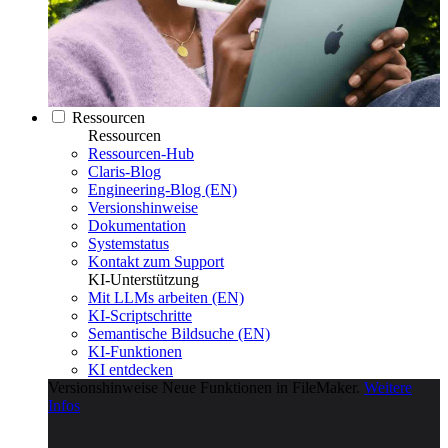
Ressourcen
Ressourcen
Ressourcen-Hub
Claris-Blog
Engineering-Blog (EN)
Versionshinweise
Dokumentation
Systemstatus
Kontakt zum Support
KI-Unterstützung
Mit LLMs arbeiten (EN)
KI-Scriptschritte
Semantische Bildsuche (EN)
KI-Funktionen
KI entdecken
Versionshinweise
Neue Funktionen in FileMaker.
Weitere
Infos