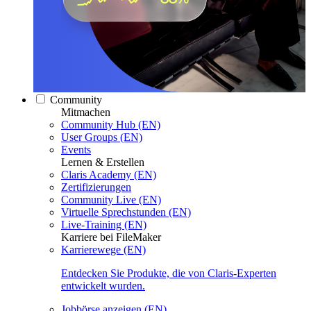
Community
Mitmachen
Community Hub (EN)
User Groups (EN)
Events
Lernen & Erstellen
Claris Academy (EN)
Zertifizierungen
Community Live (EN)
Virtuelle Sprechstunden (EN)
Live-Training (EN)
Karriere bei FileMaker
Karrierewege (EN)
Entdecken Sie Produkte, die von Claris-Experten
entwickelt wurden.
Jobbörse anzeigen (EN)