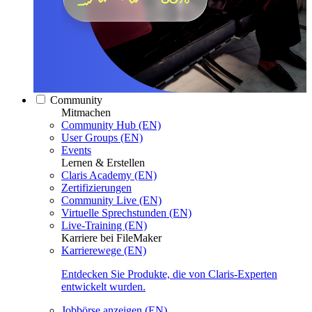
Community
Mitmachen
Community Hub (EN)
User Groups (EN)
Events
Lernen & Erstellen
Claris Academy (EN)
Zertifizierungen
Community Live (EN)
Virtuelle Sprechstunden (EN)
Live-Training (EN)
Karriere bei FileMaker
Karrierewege (EN)
Entdecken Sie Produkte, die von Claris-Experten
entwickelt wurden.
Jobbörse anzeigen (EN)