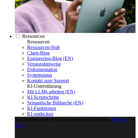
Ressourcen
Ressourcen
Ressourcen-Hub
Claris-Blog
Engineering-Blog (EN)
Versionshinweise
Dokumentation
Systemstatus
Kontakt zum Support
KI-Unterstützung
Mit LLMs arbeiten (EN)
KI-Scriptschritte
Semantische Bildsuche (EN)
KI-Funktionen
KI entdecken
Versionshinweise
Neue Funktionen in FileMaker.
Weitere
Infos