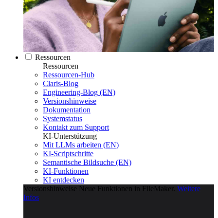
Ressourcen
Ressourcen
Ressourcen-Hub
Claris-Blog
Engineering-Blog (EN)
Versionshinweise
Dokumentation
Systemstatus
Kontakt zum Support
KI-Unterstützung
Mit LLMs arbeiten (EN)
KI-Scriptschritte
Semantische Bildsuche (EN)
KI-Funktionen
KI entdecken
Versionshinweise
Neue Funktionen in FileMaker.
Weitere
Infos