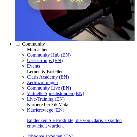
Community
Mitmachen
Community Hub (EN)
User Groups (EN)
Events
Lernen & Erstellen
Claris Academy (EN)
Zertifizierungen
Community Live (EN)
Virtuelle Sprechstunden (EN)
Live-Training (EN)
Karriere bei FileMaker
Karrierewege (EN)
Entdecken Sie Produkte, die von Claris-Experten
entwickelt wurden.
Jobbörse anzeigen (EN)