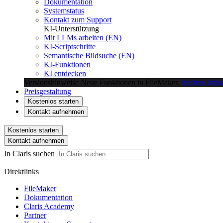
Dokumentation
Systemstatus
Kontakt zum Support
KI-Unterstützung
Mit LLMs arbeiten (EN)
KI-Scriptschritte
Semantische Bildsuche (EN)
KI-Funktionen
KI entdecken
Versionshinweise
Neue Funktionen in FileMaker.
Weitere Infos
Preisgestaltung
Kostenlos starten
Kontakt aufnehmen
Kostenlos starten
Kontakt aufnehmen
In Claris suchen
Direktlinks
FileMaker
Dokumentation
Claris Academy
Partner