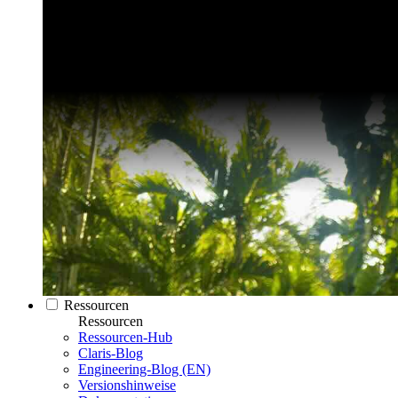
Ressourcen
Ressourcen
Ressourcen-Hub
Claris-Blog
Engineering-Blog (EN)
Versionshinweise