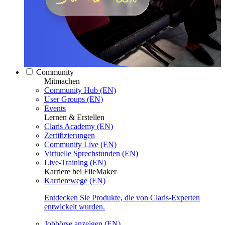
Community
Mitmachen
Community Hub (EN)
User Groups (EN)
Events
Lernen & Erstellen
Claris Academy (EN)
Zertifizierungen
Community Live (EN)
Virtuelle Sprechstunden (EN)
Live-Training (EN)
Karriere bei FileMaker
Karrierewege (EN)
Entdecken Sie Produkte, die von Claris-Experten
entwickelt wurden.
Jobbörse anzeigen (EN)