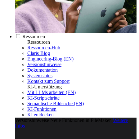
Ressourcen
Ressourcen
Ressourcen-Hub
Claris-Blog
Engineering-Blog (EN)
Versionshinweise
Dokumentation
Systemstatus
Kontakt zum Support
KI-Unterstützung
Mit LLMs arbeiten (EN)
KI-Scriptschritte
Semantische Bildsuche (EN)
KI-Funktionen
KI entdecken
Versionshinweise
Neue Funktionen in FileMaker.
Weitere
Infos