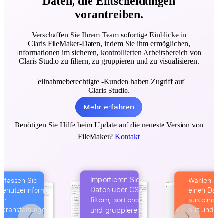
Daten, die Entscheidungen
vorantreiben.
Verschaffen Sie Ihrem Team sofortige Einblicke in
Claris FileMaker-Daten, indem Sie ihm ermöglichen,
Informationen im sicheren, kontrollierten Arbeitsbereich von
Claris Studio zu filtern, zu gruppieren und zu visualisieren.
Teilnahmeberechtigte -Kunden haben Zugriff auf
Claris Studio.
Mehr erfahren
Benötigen Sie Hilfe beim Update auf die neueste Version von
FileMaker?
Kontakt
Importieren Sie
Wählen Sie
Daten über CSV,
einen Datensatz
Organisier
filtern, sortieren
aus einer Liste
Bilder, Vid
und gruppieren
aus und zeigen
und PDFs 