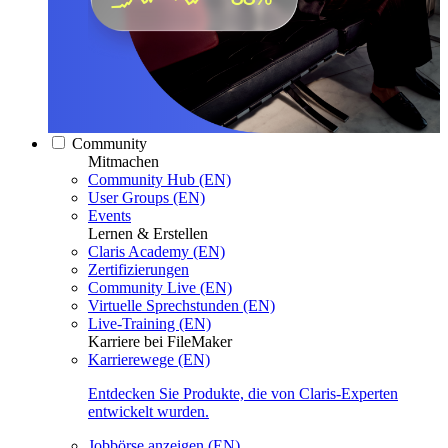
Community
Mitmachen
Community Hub (EN)
User Groups (EN)
Events
Lernen & Erstellen
Claris Academy (EN)
Zertifizierungen
Community Live (EN)
Virtuelle Sprechstunden (EN)
Live-Training (EN)
Karriere bei FileMaker
Karrierewege (EN)
Entdecken Sie Produkte, die von Claris-Experten
entwickelt wurden.
Jobbörse anzeigen (EN)