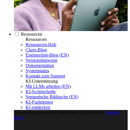
Ressourcen
Ressourcen
Ressourcen-Hub
Claris-Blog
Engineering-Blog (EN)
Versionshinweise
Dokumentation
Systemstatus
Kontakt zum Support
KI-Unterstützung
Mit LLMs arbeiten (EN)
KI-Scriptschritte
Semantische Bildsuche (EN)
KI-Funktionen
KI entdecken
Versionshinweise
Neue Funktionen in FileMaker.
Weitere
Infos