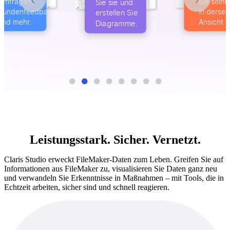
Sie seine Details
Sie sie und
einem visu
in derselben
erstellen Sie
Layout.
Ansicht an.
Diagramme.
Leistungsstark. Sicher. Vernetzt.
Claris Studio erweckt FileMaker-Daten zum Leben. Greifen Sie auf
Informationen aus FileMaker zu, visualisieren Sie Daten ganz neu
und verwandeln Sie Erkenntnisse in Maßnahmen – mit Tools, die in
Echtzeit arbeiten, sicher sind und schnell reagieren.