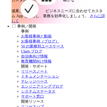
成果。
ビジネスニーズに合わせてカスタ
ム App を構築し、業務を効率化しましょう。
さらに詳
しく
事例／開発
事例
お客様事例と動画
お客様事例（ブログ）
50 の業種別ユースケース
Claris ブログ
自治体向け情報
教育機関向け情報
開発・サポート
リリースノート
ドキュメンテーション
ナレッジベース
エンジニアリングブログ
システムステータス
サポート窓口
開発リソース
リソースハブ