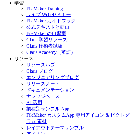
学習
FileMaker Training
ライブ Web セミナー
FileMaker ガイドブック
公式テキストと動画
FileMaker の自習室
Claris 学習リソース
Claris 技術者試験
Claris Academy（英語）
リソース
リソースハブ
Claris ブログ
エンジニアリングブログ
リリースノート
ドキュメンテーション
ナレッジベース
AI 活用
業種別サンプル App
FileMaker カスタムApp 専用アイコン & ピクトグ
ラム 素材
レイアウトテーマサンプル
アドオン