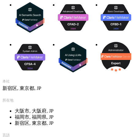
FileMakerの普及ならびに技術的支援が受賞理由の1つとされ
ています。
2011年8月
・FileMaker Excellence Award for Business Driver of the Year
・FBA Business Partner and Business Driver of the Year in Japan
http://www.filemaker.com/fba/devcon-awards-2011.html
2010年10月
・FileMaker Training Series Driver of the Year 2010
2005年8月
・FileMaker Excellence Award winners for 2005
本社
新宿区, 東京都, JP
その他、ジェネコムの詳しい情報については、ジェネコムの
Webサイトをご覧下さい。
所在地
http://www.genecom.co.jp/
大阪市, 大阪府, JP
福岡市, 福岡県, JP
新宿区, 東京都, JP
言語