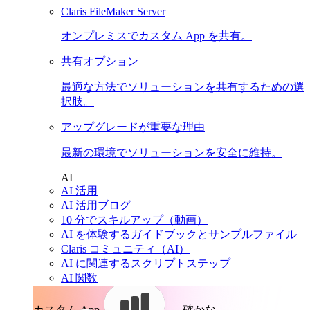
Claris FileMaker Server
オンプレミスでカスタム App を共有。
共有オプション
最適な方法でソリューションを共有するための選
択肢。
アップグレードが重要な理由
最新の環境でソリューションを安全に維持。
AI
AI 活用
AI 活用ブログ
10 分でスキルアップ（動画）
AI を体験するガイドブックとサンプルファイル
Claris コミュニティ（AI）
AI に関連するスクリプトステップ
AI 関数
カスタム App。
確かな