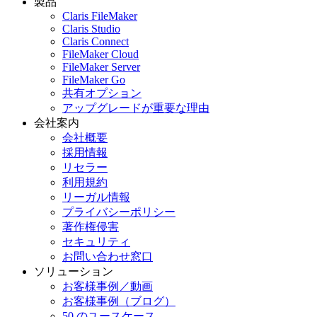
製品
Claris FileMaker
Claris Studio
Claris Connect
FileMaker Cloud
FileMaker Server
FileMaker Go
共有オプション
アップグレードが重要な理由
会社案内
会社概要
採用情報
リセラー
利用規約
リーガル情報
プライバシーポリシー
著作権侵害
セキュリティ
お問い合わせ窓口
ソリューション
お客様事例／動画
お客様事例（ブログ）
50 のユースケース