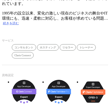
れています。
1995年の設立以来、変化の激しい現在のビジネスの舞台やIT
環境にも、迅速・柔軟に対応し、お客様が求めている問題解
決策を自信をもってお客様へご提供することこそ、お客様へ
続きを読む
の進化の提供であり、我々ジェネコムの進化であると考えて
います。我々は専門知識、技術開発・活用力に常に磨きをか
け、お客様がさらなる進化を遂げられるよう、ソリューショ
サービス
ン面でバックアップいたします。
コンサルタント
ホスティング
リセラー
トレーナー
一般的なクライアントサーバ型のシステム、電子カルテを始
Claris Connect
めとする医療系システムとFileMakerとの連携、FileMaker Go
を使用した iPad、 iPhone といったApple製モバイルデバイス
対応のソリューションや、Webブラウザを使用するWebシス
テムなど、豊富なシステム開発の経験から得たノウハウをス
資格認定
ピーディに提供いたします。
【主な受賞歴】
2011年8月、ジェネコムはFileMaker業界に対する活動が米国
FileMaker社に評価され、2つの分野においてFileMaker
Excellence Award を受賞いたしました。特に医療業界への