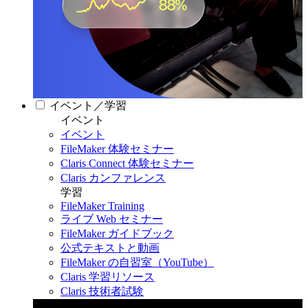
イベント／学習
イベント
イベント
FileMaker 体験セミナー
Claris Connect 体験セミナー
Claris カンファレンス
学習
FileMaker Training
ライブ Web セミナー
FileMaker ガイドブック
公式テキストと動画
FileMaker の自習室（YouTube）
Claris 学習リソース
Claris 技術者試験
Claris カンファレンス 2026
11月11日〜13日 東京・虎ノ