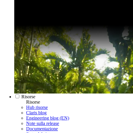
Risorse
Risorse
Hub risorse
Claris blog
Engineering blog (EN)
Note sulla release
Documentazione