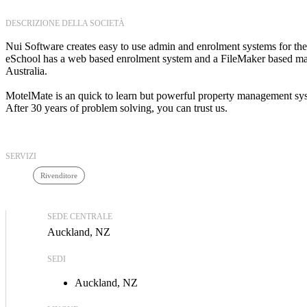
DESCRIZIONE DELLA SOCIETÀ
Nui Software creates easy to use admin and enrolment systems for th
eSchool has a web based enrolment system and a FileMaker based mana
Australia.
MotelMate is an quick to learn but powerful property management sys
After 30 years of problem solving, you can trust us.
SERVIZI
Rivenditore
SEDE CENTRALE
Auckland, NZ
SEDI
Auckland, NZ