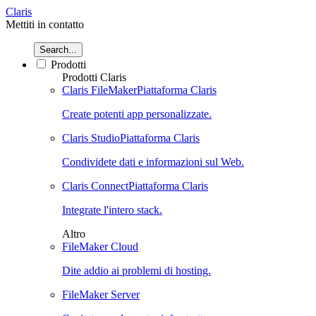
Claris
Mettiti in contatto
Search...
Prodotti
Prodotti Claris
Claris FileMaker
Piattaforma Claris
Create potenti app personalizzate.
Claris Studio
Piattaforma Claris
Condividete dati e informazioni sul Web.
Claris Connect
Piattaforma Claris
Integrate l'intero stack.
Altro
FileMaker Cloud
Dite addio ai problemi di hosting.
FileMaker Server