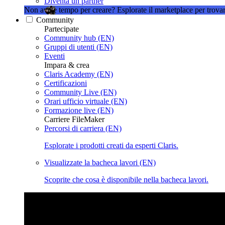
Diventa un partner
Non avete tempo per creare?
Esplorate il marketplace per trovar
Community
Partecipate
Community hub (EN)
Gruppi di utenti (EN)
Eventi
Impara & crea
Claris Academy (EN)
Certificazioni
Community Live (EN)
Orari ufficio virtuale (EN)
Formazione live (EN)
Carriere FileMaker
Percorsi di carriera (EN)
Esplorate i prodotti creati da esperti Claris.
Visualizzate la bacheca lavori (EN)
Scoprite che cosa è disponibile nella bacheca lavori.
Claris Community Live
Partecipate alle nostre dirette streamin