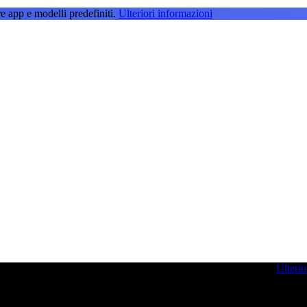
e app e modelli predefiniti.
Ulteriori informazioni
g per farvi ispirare e potenziare le vostre competenze di sviluppo.
Ulterio