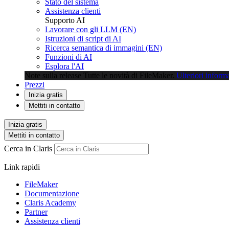
Stato del sistema
Assistenza clienti
Supporto AI
Lavorare con gli LLM (EN)
Istruzioni di script di AI
Ricerca semantica di immagini (EN)
Funzioni di AI
Esplora l'AI
Note sulla release
Tutte le novità di FileMaker.
Ulteriori inform
Prezzi
Inizia gratis
Mettiti in contatto
Inizia gratis
Mettiti in contatto
Cerca in Claris
Link rapidi
FileMaker
Documentazione
Claris Academy
Partner
Assistenza clienti