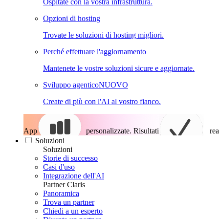
Ospitate con la vostra infrastruttura.
Opzioni di hosting
Trovate le soluzioni di hosting migliori.
Perché effettuare l'aggiornamento
Mantenete le vostre soluzioni sicure e aggiornate.
Sviluppo agentico
NUOVO
Create di più con l'AI al vostro fianco.
App
personalizzate. Risultati
rea
Soluzioni
Soluzioni
Storie di successo
Casi d'uso
Integrazione dell'AI
Partner Claris
Panoramica
Trova un partner
Chiedi a un esperto