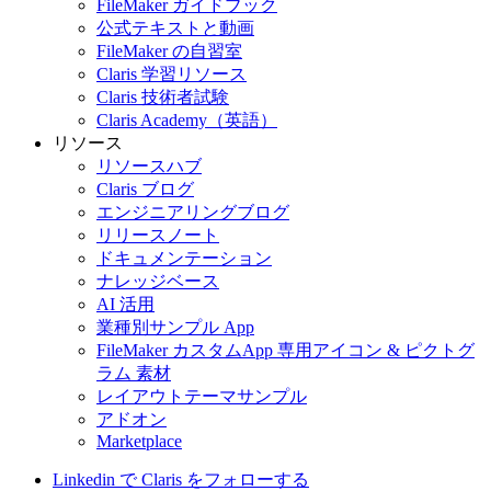
FileMaker ガイドブック
公式テキストと動画
FileMaker の自習室
Claris 学習リソース
Claris 技術者試験
Claris Academy（英語）
リソース
リソースハブ
Claris ブログ
エンジニアリングブログ
リリースノート
ドキュメンテーション
ナレッジベース
AI 活用
業種別サンプル App
FileMaker カスタムApp 専用アイコン & ピクトグ
ラム 素材
レイアウトテーマサンプル
アドオン
Marketplace
Linkedin で Claris をフォローする