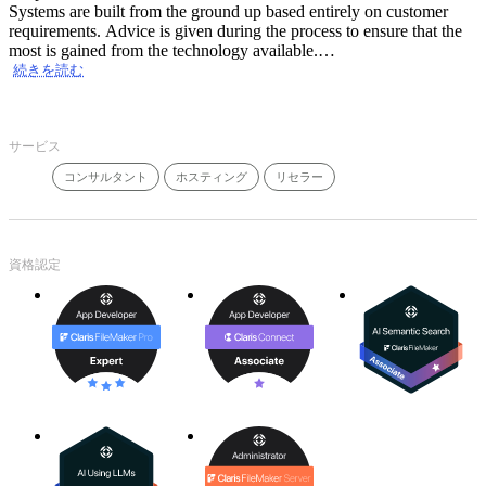
Systems are built from the ground up based entirely on customer
requirements. Advice is given during the process to ensure that the
most is gained from the technology available.
If you need to upgrade your existing FileMaker system to run
続きを読む
correctly under FileMaker Pro 9, or just want to have your system
re-written to take advantage of the new features 9 has to offer then
look no further.
サービス
Web Based Development
コンサルタント
ホスティング
リセラー
Our developers have experience in a wide variant of website
developments and can deliver the solution that suits you best.
We can construct your website functionality using CDML, ASP,
Lasso, or Cold Fusion as the dynamic language to make your site
interactive with your FileMaker database.
資格認定
It is our policy to offer our clients a fast, friendly, efficient service,
whether it is for half an hours work or a price for a complete project.
All work is carried out on a fixed price basis which means no
unexpected costs unless the specification is changed.
Areas which we cover include:
FileMaker Pro desktop solutions by Certified FileMaker 8
Developers.
Development covering all versions of FileMaker.