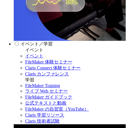
イベント／学習
イベント
イベント
FileMaker 体験セミナー
Claris Connect 体験セミナー
Claris カンファレンス
学習
FileMaker Training
ライブ Web セミナー
FileMaker ガイドブック
公式テキストと動画
FileMaker の自習室（YouTube）
Claris 学習リソース
Claris 技術者試験
Claris カンファレンス 2026
11月11日〜13日 東京・虎ノ