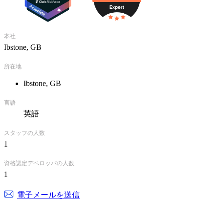
Existing system upgrades and re-writes.
Development of database driven websites using CDML, Lasso,
ASP or Coldfusion.
Experts in connecting FileMaker Pro to the web.
本社
Data exchange between FileMaker and MySQL/SQL Server.
Ibstone, GB
所在地
Ibstone, GB
言語
英語
スタッフの人数
1
資格認定デベロッパの人数
1
電子メールを送信