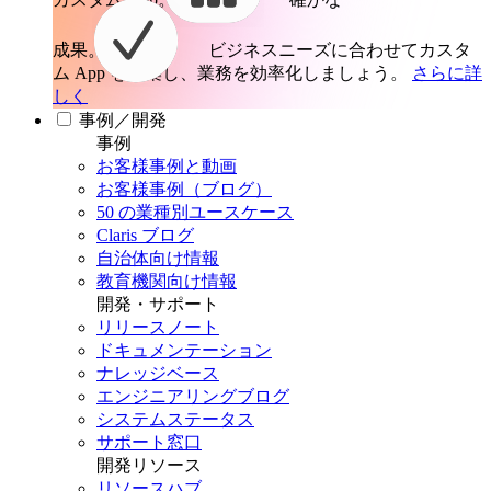
成果。
ビジネスニーズに合わせてカスタ
ム App を構築し、業務を効率化しましょう。
さらに詳
しく
事例／開発
事例
お客様事例と動画
お客様事例（ブログ）
50 の業種別ユースケース
Claris ブログ
自治体向け情報
教育機関向け情報
開発・サポート
リリースノート
ドキュメンテーション
ナレッジベース
エンジニアリングブログ
システムステータス
サポート窓口
開発リソース
リソースハブ