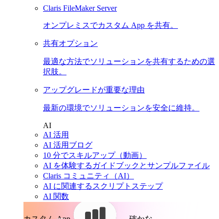
Claris FileMaker Server
オンプレミスでカスタム App を共有。
共有オプション
最適な方法でソリューションを共有するための選
択肢。
アップグレードが重要な理由
最新の環境でソリューションを安全に維持。
AI
AI 活用
AI 活用ブログ
10 分でスキルアップ（動画）
AI を体験するガイドブックとサンプルファイル
Claris コミュニティ（AI）
AI に関連するスクリプトステップ
AI 関数
カスタム App。
確かな