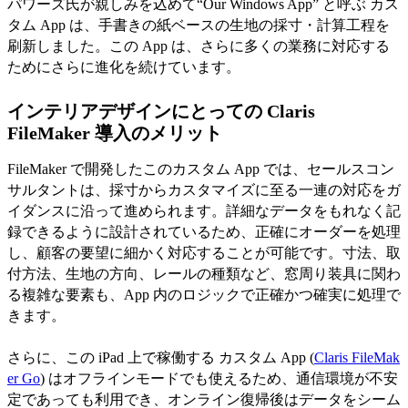
パワーズ氏が親しみを込めて“Our Windows App” と呼ぶ カス
タム App は、手書きの紙ベースの生地の採寸・計算工程を
刷新しました。この App は、さらに多くの業務に対応する
ためにさらに進化を続けています。
インテリアデザインにとっての Claris
FileMaker 導入のメリット
FileMaker で開発したこのカスタム App では、セールスコン
サルタントは、採寸からカスタマイズに至る一連の対応をガ
イダンスに沿って進められます。詳細なデータをもれなく記
録できるように設計されているため、正確にオーダーを処理
し、顧客の要望に細かく対応することが可能です。寸法、取
付方法、生地の方向、レールの種類など、窓周り装具に関わ
る複雑な要素も、App 内のロジックで正確かつ確実に処理で
きます。
さらに、この iPad 上で稼働する カスタム App (
Claris FileMak
er Go
) はオフラインモードでも使えるため、通信環境が不安
定であっても利用でき、オンライン復帰後はデータをシーム