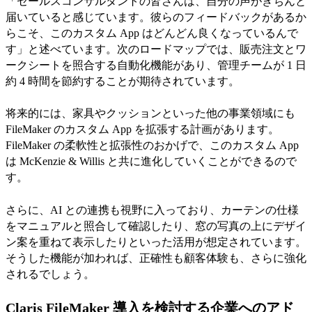
「セールスコンサルタントの皆さんは、自分の声がきちんと
届いていると感じています。彼らのフィードバックがあるか
らこそ、このカスタム App はどんどん良くなっているんで
す」と述べています。次のロードマップでは、販売注文とワ
ークシートを照合する自動化機能があり、管理チームが 1 日
約 4 時間を節約することが期待されています。
将来的には、家具やクッションといった他の事業領域にも
FileMaker のカスタム App を拡張する計画があります。
FileMaker の柔軟性と拡張性のおかげで、このカスタム App
は McKenzie & Willis と共に進化していくことができるので
す。
さらに、AI との連携も視野に入っており、カーテンの仕様
をマニュアルと照合して確認したり、窓の写真の上にデザイ
ン案を重ねて表示したりといった活用が想定されています。
そうした機能が加われば、正確性も顧客体験も、さらに強化
されるでしょう。
Claris FileMaker 導入を検討する企業へのアド