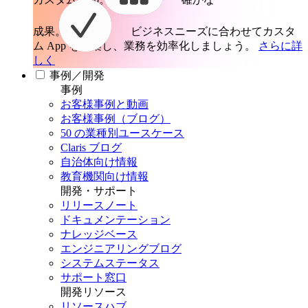
成果。
ビジネスニーズに合わせてカスタ
ム App を構築し、業務を効率化しましょう。
さらに詳
しく
事例／開発
事例
お客様事例と動画
お客様事例（ブログ）
50 の業種別ユースケース
Claris ブログ
自治体向け情報
教育機関向け情報
開発・サポート
リリースノート
ドキュメンテーション
ナレッジベース
エンジニアリングブログ
システムステータス
サポート窓口
開発リソース
リソースハブ