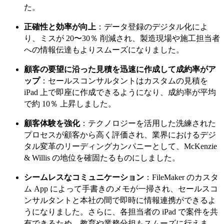
た。
正確性と効率が向上
：データ登録のデジタル化によ
り、ミスが 20〜30％ 削減され、製造現場や施工担当者
への情報伝達もよりスムーズになりました。
顧客の要望に沿った見積を迅速に作成して成約率がア
ップ
：セールスコンサルタントはカスタムの見積を
iPad 上で即座に作成できるようになり、成約率が平均
で約 10％ 上昇しました。
顧客体験を強化
：テクノロジーを活用した洗練された
プロセスが顧客から高く評価され、業界におけるデジ
タル変革のリーディングカンパニーとして、McKenzie
& Willis の地位を確固たるものにしました。
シームレスなコミュニケーション
：FileMaker のカスタ
ム App によって手書きのメモが一掃され、セールスコ
ンサルタントと本社の間で即時に情報連携ができるよ
うになりました。さらに、各担当者の iPad で案件を共
有できるため、教育や業務分担もスムーズに行えま