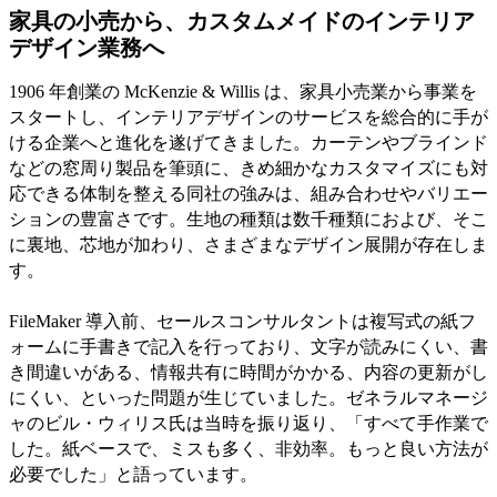
家具の小売から、カスタムメイドのインテリア
デザイン業務へ
1906 年創業の McKenzie & Willis は、家具小売業から事業を
スタートし、インテリアデザインのサービスを総合的に手が
ける企業へと進化を遂げてきました。カーテンやブラインド
などの窓周り製品を筆頭に、きめ細かなカスタマイズにも対
応できる体制を整える同社の強みは、組み合わせやバリエー
ションの豊富さです。生地の種類は数千種類におよび、そこ
に裏地、芯地が加わり、さまざまなデザイン展開が存在しま
す。
FileMaker 導入前、セールスコンサルタントは複写式の紙フ
ォームに手書きで記入を行っており、文字が読みにくい、書
き間違いがある、情報共有に時間がかかる、内容の更新がし
にくい、といった問題が生じていました。ゼネラルマネージ
ャのビル・ウィリス氏は当時を振り返り、「すべて手作業で
した。紙ベースで、ミスも多く、非効率。もっと良い方法が
必要でした」と語っています。