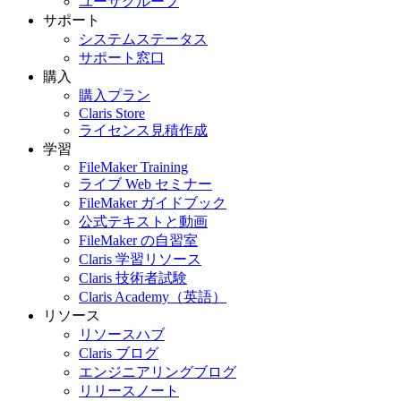
ユーザグループ
サポート
システムステータス
サポート窓口
購入
購入プラン
Claris Store
ライセンス見積作成
学習
FileMaker Training
ライブ Web セミナー
FileMaker ガイドブック
公式テキストと動画
FileMaker の自習室
Claris 学習リソース
Claris 技術者試験
Claris Academy（英語）
リソース
リソースハブ
Claris ブログ
エンジニアリングブログ
リリースノート