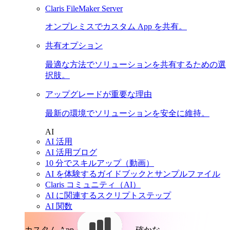
Claris FileMaker Server
オンプレミスでカスタム App を共有。
共有オプション
最適な方法でソリューションを共有するための選
択肢。
アップグレードが重要な理由
最新の環境でソリューションを安全に維持。
AI
AI 活用
AI 活用ブログ
10 分でスキルアップ（動画）
AI を体験するガイドブックとサンプルファイル
Claris コミュニティ（AI）
AI に関連するスクリプトステップ
AI 関数
カスタム App。
確かな