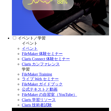
イベント／学習
イベント
イベント
FileMaker 体験セミナー
Claris Connect 体験セミナー
Claris カンファレンス
学習
FileMaker Training
ライブ Web セミナー
FileMaker ガイドブック
公式テキストと動画
FileMaker の自習室（YouTube）
Claris 学習リソース
Claris 技術者試験
Claris カンファレンス 2026
11月11日〜13日 東京・虎ノ