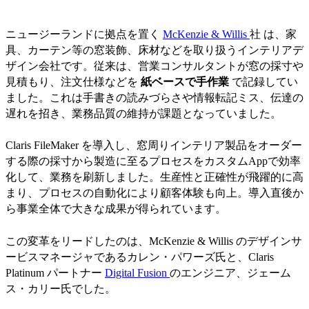
ニュージーランドに拠点を置く
McKenzie & Willis
社 は、家
具、カーテン等の窓装飾、床材などを取り扱うインテリアデ
ザイン会社です。従来は、営業コンサルタントが窓の採寸や
見積もり、注文仕様などを
紙ベースで手作業
で記録してい
ました。これは手書きの読みづらさや情報転記ミス、伝達の
遅れを招き、業務品質の維持が課題となっていました。
Claris FileMaker を導入し、窓周りインテリア製品をオーダー
する際の採寸から製造に至るプロセスをカスタムAppで効率
化して、業務を刷新しました。生産性と正確性が飛躍的に高
まり、プロセスの自動化により顧客体験も向上。導入直後か
ら事業全体で大きな成果が得られています。
この変革をリードしたのは、McKenzie & Willis のデザインサ
ービスマネージャであるカレン・パワーズ氏と、Claris
Platinum パートナー
Digital Fusion
のエンジニア、ジェーム
ス・カリー氏でした。