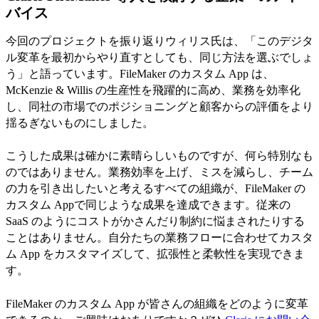
バイス
今回のプロジェクトを振り返りウィリス氏は、「このデジタ
ル変革を最初からやり直すとしても、同じ方法を選ぶでしょ
う」と語っています。FileMaker のカスタム App は、
McKenzie & Willis の生産性を飛躍的に高め、業務を効率化
し、同社の市場でのポジショニングと顧客からの評価をより
揺るぎないものにしました。
こうした成果は確かに素晴らしいものですが、何ら特別なも
のではありません。業務効率を上げ、ミスを減らし、チーム
の力を引き出したいと考えるすべての組織が、FileMaker の
カスタム Appで同じような成果を達成できます。従来の
SaaS のようにコストがかさんだり制約に悩まされたりする
ことはありません。自分たちの業務フローに合わせてカスタ
ム App をカスタマイズして、拡張性と柔軟性を実現できま
す。
FileMaker のカスタム App が皆さんの組織をどのように変革