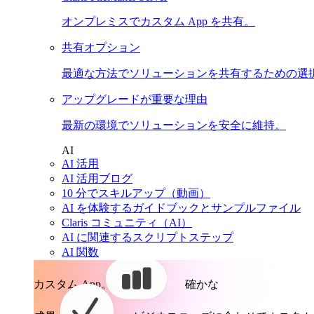
オンプレミスでカスタム App を共有。
共有オプション
最適な方法でソリューションを共有するための選
アップグレードが重要な理由
最新の環境でソリューションを安全に維持。
AI
AI 活用
AI 活用ブログ
10 分でスキルアップ（動画）
AI を体験するガイドブックとサンプルファイル
Claris コミュニティ（AI）
AI に関連するスクリプトステップ
AI 関数
カスタム App。
確かな