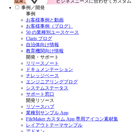
成果。
ビジネスニーズに合わせてカスタム 
事例／開発
事例
お客様事例と動画
お客様事例（ブログ）
50 の業種別ユースケース
Claris ブログ
自治体向け情報
教育機関向け情報
開発・サポート
リリースノート
ドキュメンテーション
ナレッジベース
エンジニアリングブログ
システムステータス
サポート窓口
開発リソース
リソースハブ
業種別サンプル App
FileMaker カスタム App 専用アイコン素材集
レイアウトテーマサンプル
アドオン