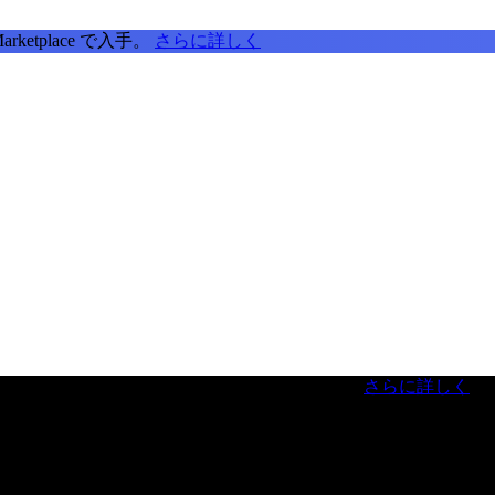
tplace で入手。
さらに詳しく
虎ノ門ヒルズフォーラム／参加無料（事前登録制）
さらに詳しく