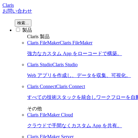
Claris
お問い合わせ
検索...
製品
Claris 製品
Claris FileMaker
Claris FileMaker
強力なカスタム App をローコードで構築。
Claris Studio
Claris Studio
Web アプリを作成し、データを収集、可視化。
Claris Connect
Claris Connect
すべての技術スタックを統合しワークフローを自
その他
Claris FileMaker Cloud
クラウドで手間なくカスタム App を共有。
Claris FileMaker Server