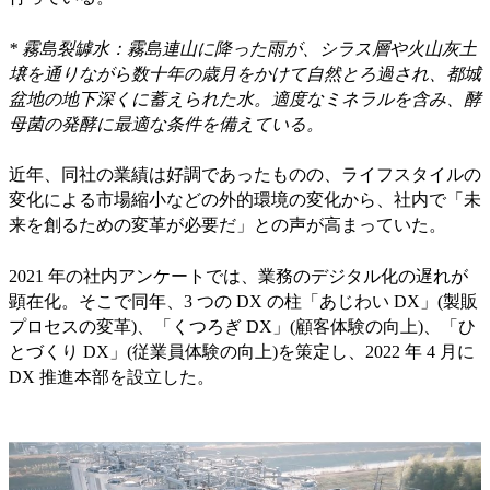
* 霧島裂罅水：霧島連山に降った雨が、シラス層や火山灰土
壌を通りながら数十年の歳月をかけて自然とろ過され、都城
盆地の地下深くに蓄えられた水。適度なミネラルを含み、酵
母菌の発酵に最適な条件を備えている。
近年、同社の業績は好調であったものの、ライフスタイルの
変化による市場縮小などの外的環境の変化から、社内で「未
来を創るための変革が必要だ」との声が高まっていた。
2021 年の社内アンケートでは、業務のデジタル化の遅れが
顕在化。そこで同年、3 つの DX の柱「あじわい DX」(製販
プロセスの変革)、「くつろぎ DX」(顧客体験の向上)、「ひ
とづくり DX」(従業員体験の向上)を策定し、2022 年 4 月に
DX 推進本部を設立した。