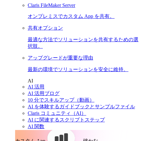
Claris FileMaker Server
オンプレミスでカスタム App を共有。
共有オプション
最適な方法でソリューションを共有するための選
択肢。
アップグレードが重要な理由
最新の環境でソリューションを安全に維持。
AI
AI 活用
AI 活用ブログ
10 分でスキルアップ（動画）
AI を体験するガイドブックとサンプルファイル
Claris コミュニティ（AI）
AI に関連するスクリプトステップ
AI 関数
カスタム App。
確かな