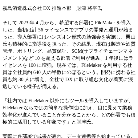
霧島酒造株式会社 DX 推進本部 財津 将平氏
そして 2023 年 4 月から、希望する部署に FileMaker を導入
した。当初は計 56 ライセンスでアプリの開発と運用が始ま
った。導入部署にはハンズオン形式の勉強会を実施し、栗山
氏も積極的に指導役を担った。その結果、現在は製造や酒質
管理、ボトリング、品質保証、SCM(サプライチェーンマネ
ジメント)など 10 を超える部署で利用が進み、1 年後にはラ
イセンスを 100 に増強。現在では、FileMaker を利用する社
員は全社員約 640 人の半数にのぼるという。開発に携わる社
員も約 30 人に増え、全社で DX に取り組む文化が着実に浸
透している様子が伺える。
「社内では FileMaker 以外にもツールを導入していますが、
FileMaker ならではの簡単な操作性に加え、目に見えて業務
効率化が進んでいることが分かることから、どの部署でも積
極的に活用している印象です」と財津氏。
実際に各部署で成果が表れ、データ連携等も始まっている。