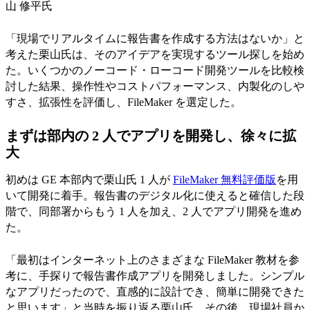
山 修平氏
「現場でリアルタイムに報告書を作成する方法はないか」と
考えた栗山氏は、そのアイデアを実現するツール探しを始め
た。いくつかのノーコード・ローコード開発ツールを比較検
討した結果、操作性やコストパフォーマンス、内製化のしや
すさ、拡張性を評価し、FileMaker を選定した。
まずは部内の 2 人でアプリを開発し、徐々に拡
大
初めは GE 本部内で栗山氏 1 人が
FileMaker 無料評価版
を用
いて開発に着手。報告書のデジタル化に使えると確信した段
階で、同部署からもう 1 人を加え、2 人でアプリ開発を進め
た。
「最初はインターネット上のさまざまな FileMaker 教材を参
考に、手探りで報告書作成アプリを開発しました。シンプル
なアプリだったので、直感的に設計でき、簡単に開発できた
と思います」と当時を振り返る栗山氏。その後、現場社員か