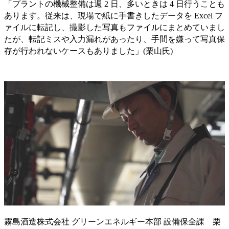
「プラントの機械整備は週 2 日、多いときは 4 日行うことも
あります。従来は、現場で紙に手書きしたデータを Excel フ
ァイルに転記し、撮影した写真もファイルにまとめていまし
たが、転記ミスや入力漏れがあったり、手間を嫌って写真保
存が行われないケースもありました」(栗山氏)
霧島酒造株式会社 グリーンエネルギー本部 設備保全課 栗