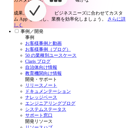
成果。
ビジネスニーズに合わせてカスタ
ム App を構築し、業務を効率化しましょう。
さらに詳
しく
事例／開発
事例
お客様事例と動画
お客様事例（ブログ）
50 の業種別ユースケース
Claris ブログ
自治体向け情報
教育機関向け情報
開発・サポート
リリースノート
ドキュメンテーション
ナレッジベース
エンジニアリングブログ
システムステータス
サポート窓口
開発リソース
リソースハブ