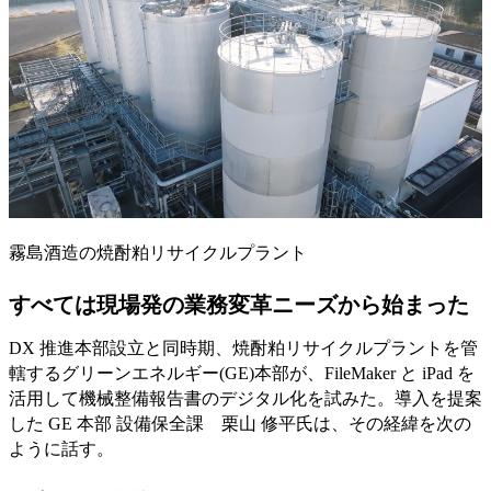
霧島酒造の焼酎粕リサイクルプラント
すべては現場発の業務変革ニーズから始まった
DX 推進本部設立と同時期、焼酎粕リサイクルプラントを管
轄するグリーンエネルギー(GE)本部が、FileMaker と iPad を
活用して機械整備報告書のデジタル化を試みた。導入を提案
した GE 本部 設備保全課 栗山 修平氏は、その経緯を次の
ように話す。