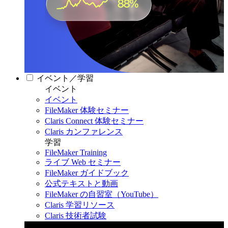
イベント／学習
イベント
イベント
FileMaker 体験セミナー
Claris Connect 体験セミナー
Claris カンファレンス
学習
FileMaker Training
ライブ Web セミナー
FileMaker ガイドブック
公式テキストと動画
FileMaker の自習室（YouTube）
Claris 学習リソース
Claris 技術者試験
Claris カンファレンス 2026
11月11日〜13日 東京・虎ノ