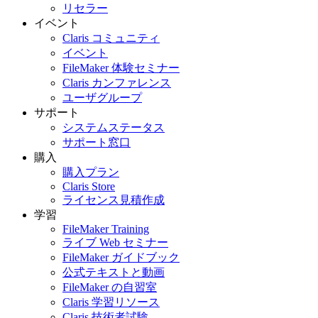
リセラー
イベント
Claris コミュニティ
イベント
FileMaker 体験セミナー
Claris カンファレンス
ユーザグループ
サポート
システムステータス
サポート窓口
購入
購入プラン
Claris Store
ライセンス見積作成
学習
FileMaker Training
ライブ Web セミナー
FileMaker ガイドブック
公式テキストと動画
FileMaker の自習室
Claris 学習リソース
Claris 技術者試験