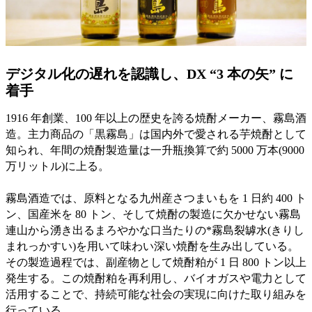
デジタル化の遅れを認識し、DX “3 本の矢” に
着手
1916 年創業、100 年以上の歴史を誇る焼酎メーカー、霧島酒
造。主力商品の「黒霧島」は国内外で愛される芋焼酎として
知られ、年間の焼酎製造量は一升瓶換算で約 5000 万本(9000
万リットル)に上る。
霧島酒造では、原料となる九州産さつまいもを 1 日約 400 ト
ン、国産米を 80 トン、そして焼酎の製造に欠かせない霧島
連山から湧き出るまろやかな口当たりの*霧島裂罅水(きりし
まれっかすい)を用いて味わい深い焼酎を生み出している。
その製造過程では、副産物として焼酎粕が 1 日 800 トン以上
発生する。この焼酎粕を再利用し、バイオガスや電力として
活用することで、持続可能な社会の実現に向けた取り組みを
行っている。