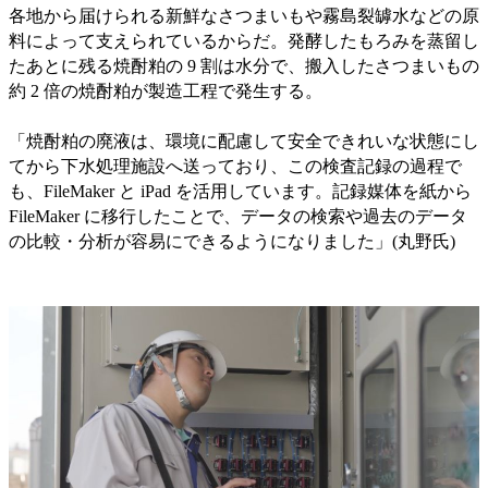
各地から届けられる新鮮なさつまいもや霧島裂罅水などの原
料によって支えられているからだ。発酵したもろみを蒸留し
たあとに残る焼酎粕の 9 割は水分で、搬入したさつまいもの
約 2 倍の焼酎粕が製造工程で発生する。
「焼酎粕の廃液は、環境に配慮して安全できれいな状態にし
てから下水処理施設へ送っており、この検査記録の過程で
も、FileMaker と iPad を活用しています。記録媒体を紙から
FileMaker に移行したことで、データの検索や過去のデータ
の比較・分析が容易にできるようになりました」(丸野氏)