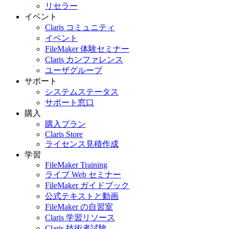
リセラー
イベント
Claris コミュニティ
イベント
FileMaker 体験セミナー
Claris カンファレンス
ユーザグループ
サポート
システムステータス
サポート窓口
購入
購入プラン
Claris Store
ライセンス見積作成
学習
FileMaker Training
ライブ Web セミナー
FileMaker ガイドブック
公式テキストと動画
FileMaker の自習室
Claris 学習リソース
Claris 技術者試験