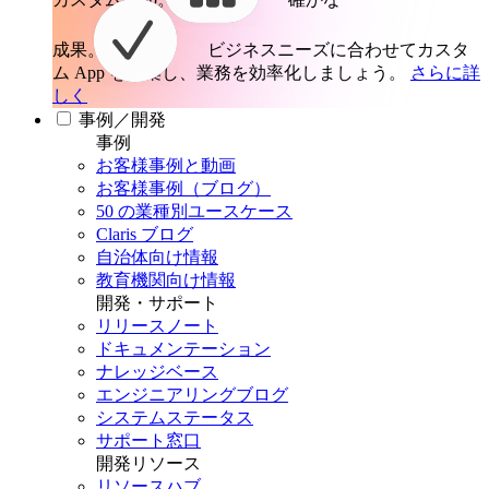
成果。
ビジネスニーズに合わせてカスタ
ム App を構築し、業務を効率化しましょう。
さらに詳
しく
事例／開発
事例
お客様事例と動画
お客様事例（ブログ）
50 の業種別ユースケース
Claris ブログ
自治体向け情報
教育機関向け情報
開発・サポート
リリースノート
ドキュメンテーション
ナレッジベース
エンジニアリングブログ
システムステータス
サポート窓口
開発リソース
リソースハブ