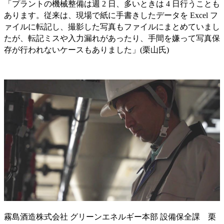
「プラントの機械整備は週 2 日、多いときは 4 日行うことも
あります。従来は、現場で紙に手書きしたデータを Excel フ
ァイルに転記し、撮影した写真もファイルにまとめていまし
たが、転記ミスや入力漏れがあったり、手間を嫌って写真保
存が行われないケースもありました」(栗山氏)
霧島酒造株式会社 グリーンエネルギー本部 設備保全課 栗