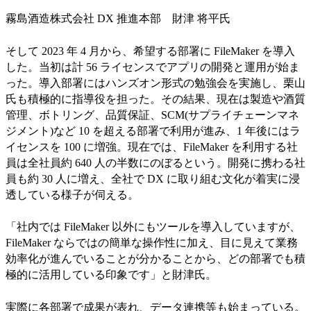
霧島酒造株式会社 DX 推進本部 財津 将平氏
そして 2023 年 4 月から、希望する部署に FileMaker を導入
した。当初は計 56 ライセンスでアプリの開発と運用が始ま
った。導入部署にはハンズオン形式の勉強会を実施し、栗山
氏も積極的に指導役を担った。その結果、現在は製造や酒質
管理、ボトリング、品質保証、SCM(サプライチェーンマネ
ジメント)など 10 を超える部署で利用が進み、1 年後にはラ
イセンスを 100 に増強。現在では、FileMaker を利用する社
員は全社員約 640 人の半数にのぼるという。開発に携わる社
員も約 30 人に増え、全社で DX に取り組む文化が着実に浸
透している様子が伺える。
「社内では FileMaker 以外にもツールを導入していますが、
FileMaker ならではの簡単な操作性に加え、目に見えて業務
効率化が進んでいることが分かることから、どの部署でも積
極的に活用している印象です」と財津氏。
実際に各部署で成果が表れ、データ連携等も始まっている。