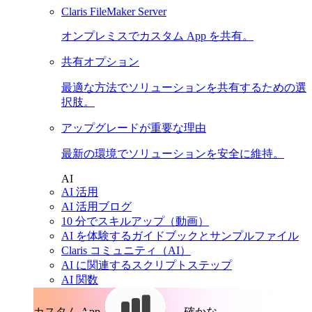
Claris FileMaker Server
オンプレミスでカスタム App を共有。
共有オプション
最適な方法でソリューションを共有するための選
択肢。
アップグレードが重要な理由
最新の環境でソリューションを安全に維持。
AI
AI 活用
AI 活用ブログ
10 分でスキルアップ（動画）
AI を体験するガイドブックとサンプルファイル
Claris コミュニティ（AI）
AI に関連するスクリプトステップ
AI 関数
カスタム App。
確かな