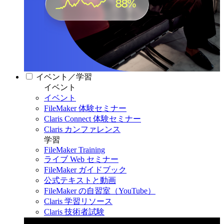
イベント／学習
イベント
イベント
FileMaker 体験セミナー
Claris Connect 体験セミナー
Claris カンファレンス
学習
FileMaker Training
ライブ Web セミナー
FileMaker ガイドブック
公式テキストと動画
FileMaker の自習室（YouTube）
Claris 学習リソース
Claris 技術者試験
Claris カンファレンス 2026
11月11日〜13日 東京・虎ノ