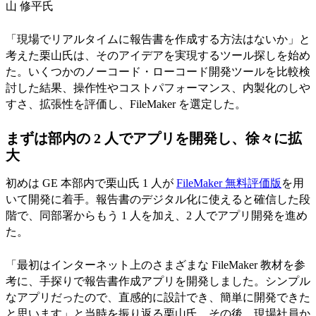
山 修平氏
「現場でリアルタイムに報告書を作成する方法はないか」と
考えた栗山氏は、そのアイデアを実現するツール探しを始め
た。いくつかのノーコード・ローコード開発ツールを比較検
討した結果、操作性やコストパフォーマンス、内製化のしや
すさ、拡張性を評価し、FileMaker を選定した。
まずは部内の 2 人でアプリを開発し、徐々に拡
大
初めは GE 本部内で栗山氏 1 人が
FileMaker 無料評価版
を用
いて開発に着手。報告書のデジタル化に使えると確信した段
階で、同部署からもう 1 人を加え、2 人でアプリ開発を進め
た。
「最初はインターネット上のさまざまな FileMaker 教材を参
考に、手探りで報告書作成アプリを開発しました。シンプル
なアプリだったので、直感的に設計でき、簡単に開発できた
と思います」と当時を振り返る栗山氏。その後、現場社員か