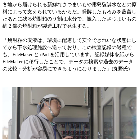
各地から届けられる新鮮なさつまいもや霧島裂罅水などの原
料によって支えられているからだ。発酵したもろみを蒸留し
たあとに残る焼酎粕の 9 割は水分で、搬入したさつまいもの
約 2 倍の焼酎粕が製造工程で発生する。
「焼酎粕の廃液は、環境に配慮して安全できれいな状態にし
てから下水処理施設へ送っており、この検査記録の過程で
も、FileMaker と iPad を活用しています。記録媒体を紙から
FileMaker に移行したことで、データの検索や過去のデータ
の比較・分析が容易にできるようになりました」(丸野氏)