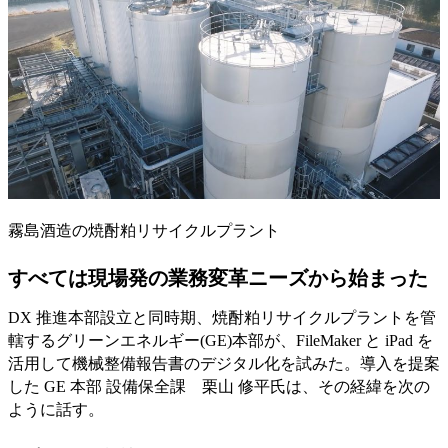
霧島酒造の焼酎粕リサイクルプラント
すべては現場発の業務変革ニーズから始まった
DX 推進本部設立と同時期、焼酎粕リサイクルプラントを管
轄するグリーンエネルギー(GE)本部が、FileMaker と iPad を
活用して機械整備報告書のデジタル化を試みた。導入を提案
した GE 本部 設備保全課 栗山 修平氏は、その経緯を次の
ように話す。