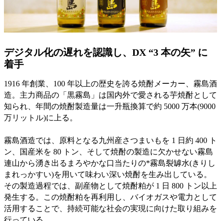
デジタル化の遅れを認識し、DX “3 本の矢” に
着手
1916 年創業、100 年以上の歴史を誇る焼酎メーカー、霧島酒
造。主力商品の「黒霧島」は国内外で愛される芋焼酎として
知られ、年間の焼酎製造量は一升瓶換算で約 5000 万本(9000
万リットル)に上る。
霧島酒造では、原料となる九州産さつまいもを 1 日約 400 ト
ン、国産米を 80 トン、そして焼酎の製造に欠かせない霧島
連山から湧き出るまろやかな口当たりの*霧島裂罅水(きりし
まれっかすい)を用いて味わい深い焼酎を生み出している。
その製造過程では、副産物として焼酎粕が 1 日 800 トン以上
発生する。この焼酎粕を再利用し、バイオガスや電力として
活用することで、持続可能な社会の実現に向けた取り組みを
行っている。