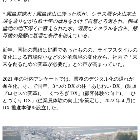
* 霧島裂罅水：霧島連山に降った雨が、シラス層や火山灰土
壌を通りながら数十年の歳月をかけて自然とろ過され、都城
盆地の地下深くに蓄えられた水。適度なミネラルを含み、酵
母菌の発酵に最適な条件を備えている。
近年、同社の業績は好調であったものの、ライフスタイルの
変化による市場縮小などの外的環境の変化から、社内で「未
来を創るための変革が必要だ」との声が高まっていた。
2021 年の社内アンケートでは、業務のデジタル化の遅れが
顕在化。そこで同年、3 つの DX の柱「あじわい DX」(製販
プロセスの変革)、「くつろぎ DX」(顧客体験の向上)、「ひ
とづくり DX」(従業員体験の向上)を策定し、2022 年 4 月に
DX 推進本部を設立した。