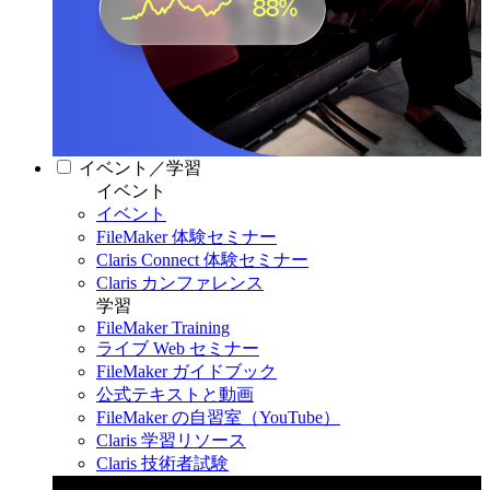
イベント／学習
イベント
イベント
FileMaker 体験セミナー
Claris Connect 体験セミナー
Claris カンファレンス
学習
FileMaker Training
ライブ Web セミナー
FileMaker ガイドブック
公式テキストと動画
FileMaker の自習室（YouTube）
Claris 学習リソース
Claris 技術者試験
Claris カンファレンス 2026
11月11日〜13日 東京・虎ノ