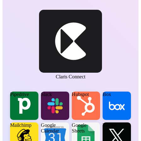
Claris Connect
Pipedrive
Slack
Hubspot
Box
Mailchimp
Google
Google
Twitter
Calendar
Sheets