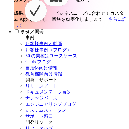
成果。
ビジネスニーズに合わせてカスタ
ム App を構築し、業務を効率化しましょう。
さらに詳
しく
事例／開発
事例
お客様事例と動画
お客様事例（ブログ）
50 の業種別ユースケース
Claris ブログ
自治体向け情報
教育機関向け情報
開発・サポート
リリースノート
ドキュメンテーション
ナレッジベース
エンジニアリングブログ
システムステータス
サポート窓口
開発リソース
リソースハブ