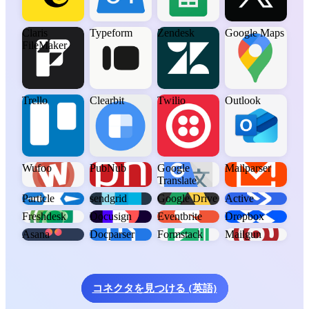
Claris
Typeform
Zendesk
Google Maps
FileMaker
Trello
Clearbit
Twilio
Outlook
Wufoo
PubNub
Google
Mailparser
Translate
Particle
sendgrid
Google Drive
Active
Freshdesk
Docusign
Eventbrite
Dropbox
Asana
Docparser
Formstack
Mailgun
コネクタを見つける (英語)