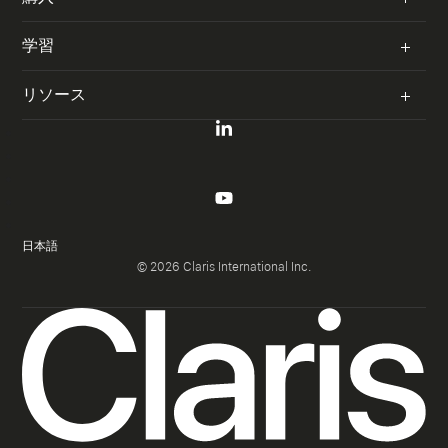
著作権侵害
FileMaker 体験セミナー
サポート窓口
リセラー
購入プラン
学習
セキュリティ
Claris カンファレンス
Claris Store
お問い合わせ窓口
ユーザグループ
FileMaker Training
リソース
ライセンス見積作成
ライブ Web セミナー
L
リソースハブ
i
X
FileMaker ガイドブック
n
で
Claris ブログ
F
k
C
a
公式テキストと動画
Y
エンジニアリングブログ
e
l
c
o
I
d
FileMaker の自習室
a
e
u
n
リリースノート
日本語
i
r
b
t
s
Claris 学習リソース
© 2026 Claris International Inc.
n
i
o
u
ドキュメンテーション
t
で
s
o
b
a
Claris 技術者試験
C
を
k
ナレッジベース
e
g
l
フ
で
で
Claris Academy（英語）
r
a
ォ
AI 活用
C
C
a
r
ロ
l
l
m
業種別サンプル App
i
ー
a
a
で
s
す
r
r
C
FileMaker カスタムApp 専用アイコン & ピクトグラム
を
る
i
i
l