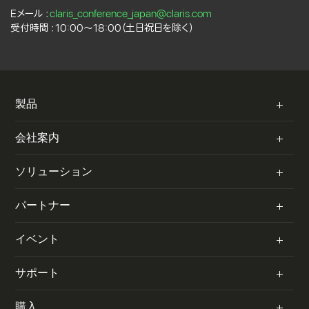
Eメール：
claris_conference_japan@claris.com
受付時間：10:00～18:00（土日祝日を除く）
C
製品
l
a
Claris FileMaker
会社案内
r
i
Claris Studio
会社概要
ソリューション
s
Claris Connect
採用情報
お客様事例／動画
パートナー
FileMaker Cloud
リセラー
お客様事例（ブログ）
FileMaker Server
概要
イベント
利用規約
50 のユースケース
FileMaker Go
パートナーを探す
リーガル情報
Claris コミュニティ
サポート
自治体向け情報
共有オプション
パートナーになる
プライバシーポリシー
イベント
教育機関向け情報
システムステータス
購入
アップグレードが重要な理由
開発見積依頼