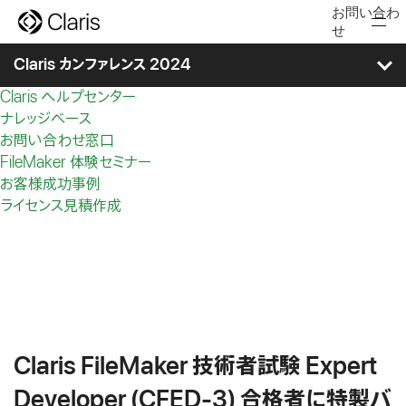
[an error occurred while processing this directive]
お問い合わ
C
Claris を検索
せ
l
クイックリンク
a
Claris カンファレンス 2024
r
FileMaker
検索...
i
Claris ヘルプセンター
製品
s
ナレッジベース
タイムテーブル
事例／開発
お問い合わせ窓口
イベント／学習
FileMaker 体験セミナー
セッション
コミュニティ／パートナー
お客様成功事例
ライセンス見積作成
購入
スピーカー
検索
スポンサー
無料で始める
お問い合わせ
展示会
Claris FileMaker 技術者試験 Expert
ワークショップ＆ミートアップ
Developer (CFED-3) 合格者に
特製バ