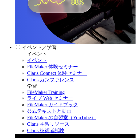
イベント／学習
イベント
イベント
FileMaker 体験セミナー
Claris Connect 体験セミナー
Claris カンファレンス
学習
FileMaker Training
ライブ Web セミナー
FileMaker ガイドブック
公式テキストと動画
FileMaker の自習室（YouTube）
Claris 学習リソース
Claris 技術者試験
Claris カンファレンス 2026
11月11日〜13日 東京・虎ノ