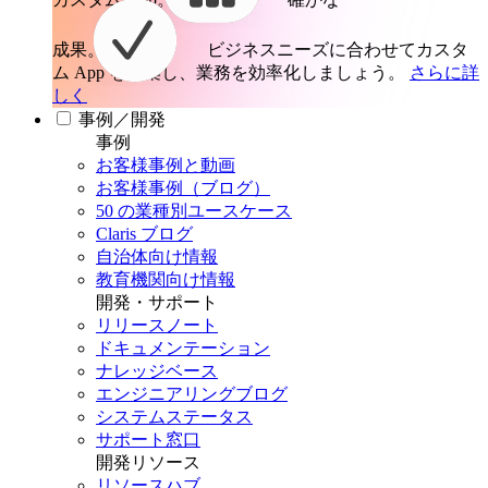
成果。
ビジネスニーズに合わせてカスタ
ム App を構築し、業務を効率化しましょう。
さらに詳
しく
事例／開発
事例
お客様事例と動画
お客様事例（ブログ）
50 の業種別ユースケース
Claris ブログ
自治体向け情報
教育機関向け情報
開発・サポート
リリースノート
ドキュメンテーション
ナレッジベース
エンジニアリングブログ
システムステータス
サポート窓口
開発リソース
リソースハブ