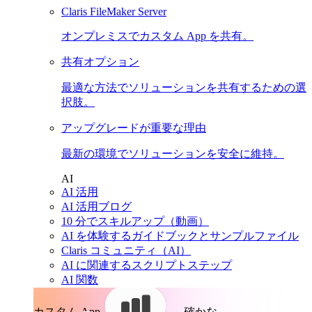
Claris FileMaker Server
オンプレミスでカスタム App を共有。
共有オプション
最適な方法でソリューションを共有するための選
択肢。
アップグレードが重要な理由
最新の環境でソリューションを安全に維持。
AI
AI 活用
AI 活用ブログ
10 分でスキルアップ（動画）
AI を体験するガイドブックとサンプルファイル
Claris コミュニティ（AI）
AI に関連するスクリプトステップ
AI 関数
カスタム App。
確かな