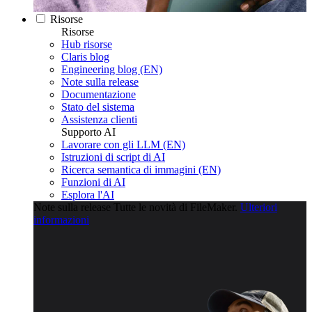
Risorse
Risorse
Hub risorse
Claris blog
Engineering blog (EN)
Note sulla release
Documentazione
Stato del sistema
Assistenza clienti
Supporto AI
Lavorare con gli LLM (EN)
Istruzioni di script di AI
Ricerca semantica di immagini (EN)
Funzioni di AI
Esplora l'AI
Note sulla release
Tutte le novità di FileMaker.
Ulteriori
informazioni