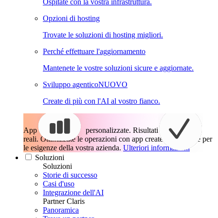
Ospitate con la vostra infrastruttura.
Opzioni di hosting
Trovate le soluzioni di hosting migliori.
Perché effettuare l'aggiornamento
Mantenete le vostre soluzioni sicure e aggiornate.
Sviluppo agentico
NUOVO
Create di più con l'AI al vostro fianco.
App
personalizzate. Risultati
reali.
Ottimizzate le operazioni con app create esattamente per
le esigenze della vostra azienda.
Ulteriori informazioni
Soluzioni
Soluzioni
Storie di successo
Casi d'uso
Integrazione dell'AI
Partner Claris
Panoramica