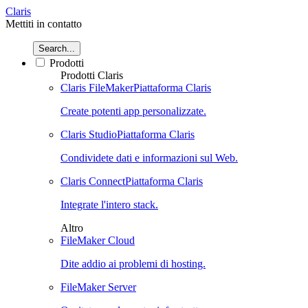
Claris
Mettiti in contatto
Search...
Prodotti
Prodotti Claris
Claris FileMaker
Piattaforma Claris
Create potenti app personalizzate.
Claris Studio
Piattaforma Claris
Condividete dati e informazioni sul Web.
Claris Connect
Piattaforma Claris
Integrate l'intero stack.
Altro
FileMaker Cloud
Dite addio ai problemi di hosting.
FileMaker Server