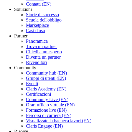
Contatti (EN)
Soluzioni
Storie di successo
Scuola dell'obbligo
Marketplace
Casi d'uso
Partner
Panoramica
Trova un partner
Chiedi a un esperto
Diventa un partner
Rivenditori
Community
Community hub (EN)
Gruppi di utenti (EN)
Eventi
Claris Academy (EN)
Certificazioni
Community Live (EN)
Orari ufficio virtuale (EN)
Formazione live (EN)
Percorsi di carriera (EN)
Visualizzate la bacheca lavori (EN)
Claris Engage (EN)
Risorse