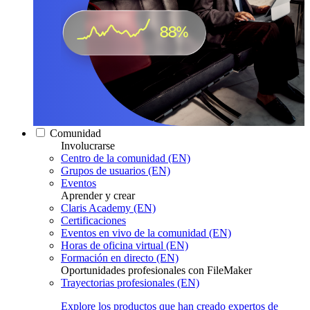
Comunidad
Involucrarse
Centro de la comunidad (EN)
Grupos de usuarios (EN)
Eventos
Aprender y crear
Claris Academy (EN)
Certificaciones
Eventos en vivo de la comunidad (EN)
Horas de oficina virtual (EN)
Formación en directo (EN)
Oportunidades profesionales con FileMaker
Trayectorias profesionales (EN)
Explore los productos que han creado expertos de