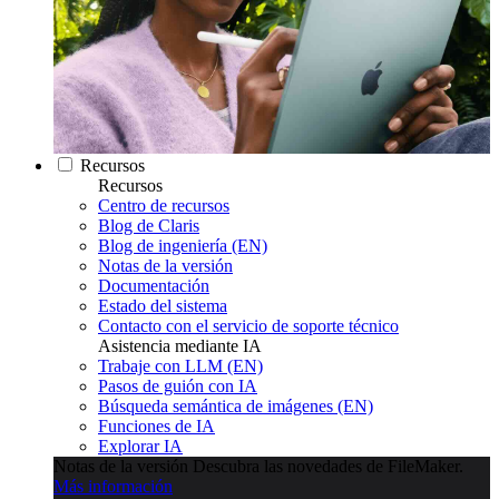
Recursos
Recursos
Centro de recursos
Blog de Claris
Blog de ingeniería (EN)
Notas de la versión
Documentación
Estado del sistema
Contacto con el servicio de soporte técnico
Asistencia mediante IA
Trabaje con LLM (EN)
Pasos de guión con IA
Búsqueda semántica de imágenes (EN)
Funciones de IA
Explorar IA
Notas de la versión
Descubra las novedades de FileMaker.
Más información