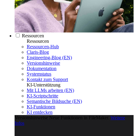
Ressourcen
Ressourcen
Ressourcen-Hub
Claris-Blog
Engineering-Blog (EN)
Versionshinweise
Dokumentation
Systemstatus
Kontakt zum Support
KI-Unterstützung
Mit LLMs arbeiten (EN)
KI-Scriptschritte
Semantische Bildsuche (EN)
KI-Funktionen
KI entdecken
Versionshinweise
Neue Funktionen in FileMaker.
Weitere
Infos