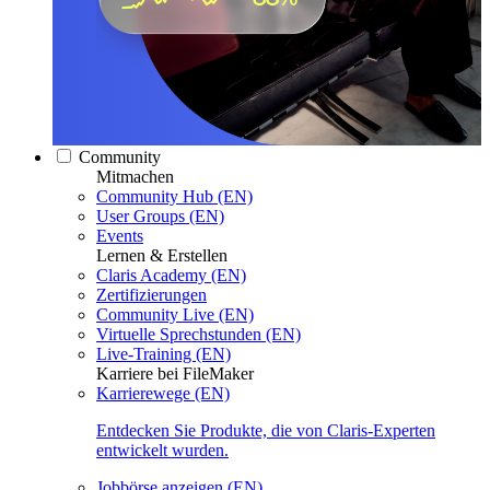
Community
Mitmachen
Community Hub (EN)
User Groups (EN)
Events
Lernen & Erstellen
Claris Academy (EN)
Zertifizierungen
Community Live (EN)
Virtuelle Sprechstunden (EN)
Live-Training (EN)
Karriere bei FileMaker
Karrierewege (EN)
Entdecken Sie Produkte, die von Claris-Experten
entwickelt wurden.
Jobbörse anzeigen (EN)