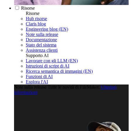
Risorse
Risorse
Hub risorse
Claris blog
Engineering blog (EN)
Note sulla release
Documentazione
Stato del sistema
Assistenza clienti
Supporto AI
Lavorare con gli LLM (EN)
Istruzioni di script di AI
Ricerca semantica di immagini (EN)
Funzioni di AI
Esplora l'AI
Note sulla release
Tutte le novità di FileMaker.
Ulteriori
informazioni