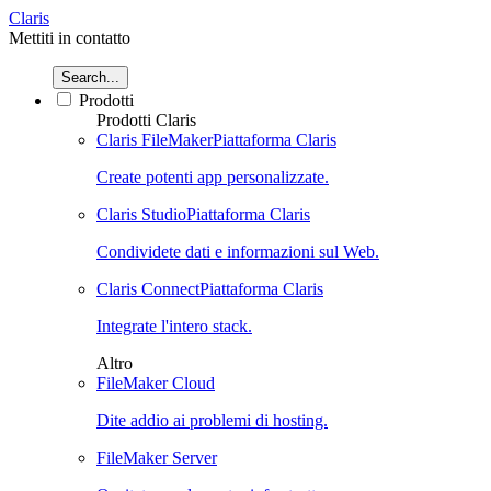
Claris
Mettiti in contatto
Search...
Prodotti
Prodotti Claris
Claris FileMaker
Piattaforma Claris
Create potenti app personalizzate.
Claris Studio
Piattaforma Claris
Condividete dati e informazioni sul Web.
Claris Connect
Piattaforma Claris
Integrate l'intero stack.
Altro
FileMaker Cloud
Dite addio ai problemi di hosting.
FileMaker Server