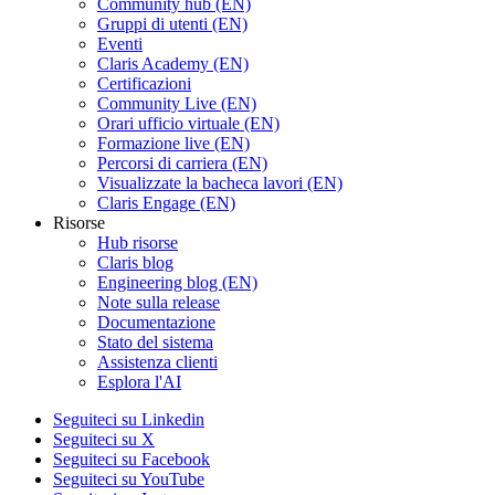
Community hub (EN)
Gruppi di utenti (EN)
Eventi
Claris Academy (EN)
Certificazioni
Community Live (EN)
Orari ufficio virtuale (EN)
Formazione live (EN)
Percorsi di carriera (EN)
Visualizzate la bacheca lavori (EN)
Claris Engage (EN)
Risorse
Hub risorse
Claris blog
Engineering blog (EN)
Note sulla release
Documentazione
Stato del sistema
Assistenza clienti
Esplora l'AI
Seguiteci su Linkedin
Seguiteci su X
Seguiteci su Facebook
Seguiteci su YouTube