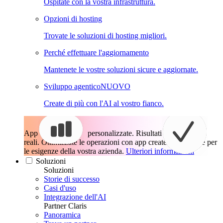
Ospitate con la vostra infrastruttura.
Opzioni di hosting
Trovate le soluzioni di hosting migliori.
Perché effettuare l'aggiornamento
Mantenete le vostre soluzioni sicure e aggiornate.
Sviluppo agentico
NUOVO
Create di più con l'AI al vostro fianco.
App
personalizzate. Risultati
reali.
Ottimizzate le operazioni con app create esattamente per
le esigenze della vostra azienda.
Ulteriori informazioni
Soluzioni
Soluzioni
Storie di successo
Casi d'uso
Integrazione dell'AI
Partner Claris
Panoramica