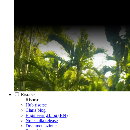
Risorse
Risorse
Hub risorse
Claris blog
Engineering blog (EN)
Note sulla release
Documentazione