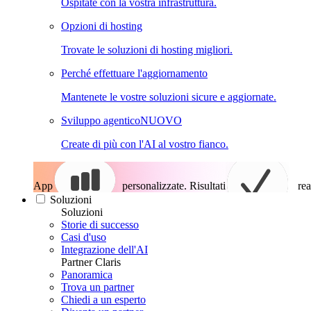
Ospitate con la vostra infrastruttura.
Opzioni di hosting
Trovate le soluzioni di hosting migliori.
Perché effettuare l'aggiornamento
Mantenete le vostre soluzioni sicure e aggiornate.
Sviluppo agentico
NUOVO
Create di più con l'AI al vostro fianco.
App
personalizzate. Risultati
rea
Soluzioni
Soluzioni
Storie di successo
Casi d'uso
Integrazione dell'AI
Partner Claris
Panoramica
Trova un partner
Chiedi a un esperto