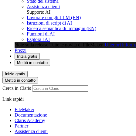
Stato del sistema
Assistenza clienti
Supporto AI
Lavorare con gli LLM (EN)
Istruzioni di script di AI
Ricerca semantica di immagini (EN)
Funzioni di AI
Esplora l'AI
Note sulla release
Tutte le novità di FileMaker.
Ulteriori inform
Prezzi
Inizia gratis
Mettiti in contatto
Inizia gratis
Mettiti in contatto
Cerca in Claris
Link rapidi
FileMaker
Documentazione
Claris Academy
Partner
Assistenza clienti