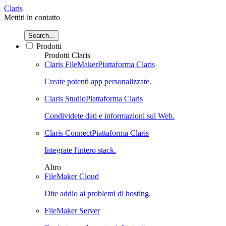
Claris
Mettiti in contatto
Search...
Prodotti
Prodotti Claris
Claris FileMaker
Piattaforma Claris
Create potenti app personalizzate.
Claris Studio
Piattaforma Claris
Condividete dati e informazioni sul Web.
Claris Connect
Piattaforma Claris
Integrate l'intero stack.
Altro
FileMaker Cloud
Dite addio ai problemi di hosting.
FileMaker Server