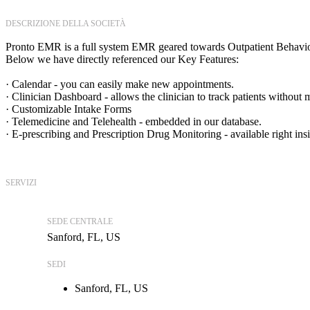
DESCRIZIONE DELLA SOCIETÀ
Pronto EMR is a full system EMR geared towards Outpatient Behavio
Below we have directly referenced our Key Features:
· Calendar - you can easily make new appointments.
· Clinician Dashboard - allows the clinician to track patients without
· Customizable Intake Forms
· Telemedicine and Telehealth - embedded in our database.
· E-prescribing and Prescription Drug Monitoring - available right insi
SERVIZI
SEDE CENTRALE
Sanford, FL, US
SEDI
Sanford, FL, US