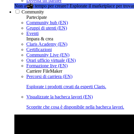
Diventa un partner
Non avete tempo per creare?
Esplorate il marketplace per trovar
Community
Partecipate
Community hub (EN)
Gruppi di utenti (EN)
Eventi
Impara & crea
Claris Academy (EN)
Certificazioni
Community Live (EN)
Orari ufficio virtuale (EN)
Formazione live (EN)
Carriere FileMaker
Percorsi di carriera (EN)
Esplorate i prodotti creati da esperti Claris.
Visualizzate la bacheca lavori (EN)
Scoprite che cosa è disponibile nella bacheca lavori.
Claris Community Live
Partecipate alle nostre dirette streamin