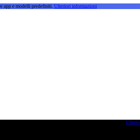
e app e modelli predefiniti.
Ulteriori informazioni
g per farvi ispirare e potenziare le vostre competenze di sviluppo.
Ulterio