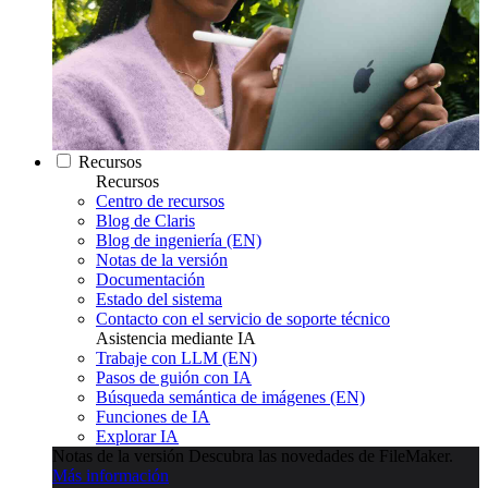
Recursos
Recursos
Centro de recursos
Blog de Claris
Blog de ingeniería (EN)
Notas de la versión
Documentación
Estado del sistema
Contacto con el servicio de soporte técnico
Asistencia mediante IA
Trabaje con LLM (EN)
Pasos de guión con IA
Búsqueda semántica de imágenes (EN)
Funciones de IA
Explorar IA
Notas de la versión
Descubra las novedades de FileMaker.
Más información