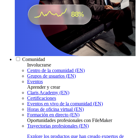
Comunidad
Involucrarse
Centro de la comunidad (EN)
Grupos de usuarios (EN)
Eventos
Aprender y crear
Claris Academy (EN)
Certificaciones
Eventos en vivo de la comunidad (EN)
Horas de oficina virtual (EN)
Formación en directo (EN)
Oportunidades profesionales con FileMaker
Trayectorias profesionales (EN)
Explore los productos que han creado expertos de