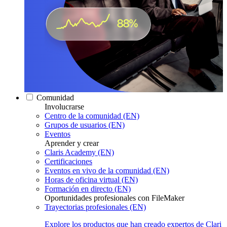
Comunidad
Involucrarse
Centro de la comunidad (EN)
Grupos de usuarios (EN)
Eventos
Aprender y crear
Claris Academy (EN)
Certificaciones
Eventos en vivo de la comunidad (EN)
Horas de oficina virtual (EN)
Formación en directo (EN)
Oportunidades profesionales con FileMaker
Trayectorias profesionales (EN)
Explore los productos que han creado expertos de Clari