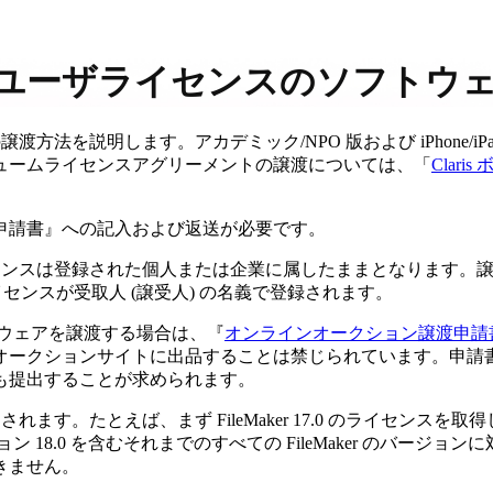
ングルユーザライセンスのソフト
譲渡方法を説明します。アカデミック/NPO 版および iPhone
ュームライセンスアグリーメントの譲渡については、「
Clar
申請書』への記入および返送が必要です。
イセンスは登録された個人または企業に属したままとなります。譲渡
ライセンスが受取人 (譲受人) の名義で登録されます。
フトウェアを譲渡する場合は、『
オンラインオークション譲渡申請
ークションサイトに出品することは禁じられています。申請書の確
も提出することが求められます。
す。たとえば、まず FileMaker 17.0 のライセンスを取得し、
ン 18.0 を含むそれまでのすべての FileMaker のバ
きません。