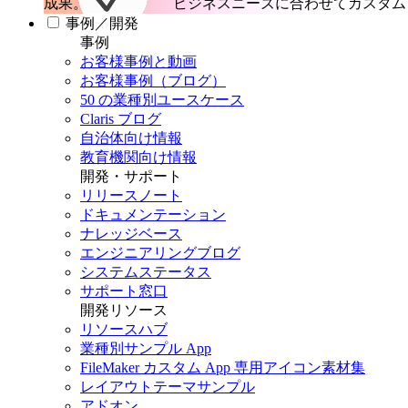
成果。
ビジネスニーズに合わせてカスタム 
事例／開発
事例
お客様事例と動画
お客様事例（ブログ）
50 の業種別ユースケース
Claris ブログ
自治体向け情報
教育機関向け情報
開発・サポート
リリースノート
ドキュメンテーション
ナレッジベース
エンジニアリングブログ
システムステータス
サポート窓口
開発リソース
リソースハブ
業種別サンプル App
FileMaker カスタム App 専用アイコン素材集
レイアウトテーマサンプル
アドオン