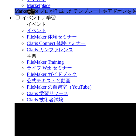
Marketplace
Marketplace
プロが作成したテンプレートやアドオンを Marke
イベント／学習
イベント
イベント
FileMaker 体験セミナー
Claris Connect 体験セミナー
Claris カンファレンス
学習
FileMaker Training
ライブ Web セミナー
FileMaker ガイドブック
公式テキストと動画
FileMaker の自習室（YouTube）
Claris 学習リソース
Claris 技術者試験
Claris カンファレンス 2026
11月11日〜13日 東京・