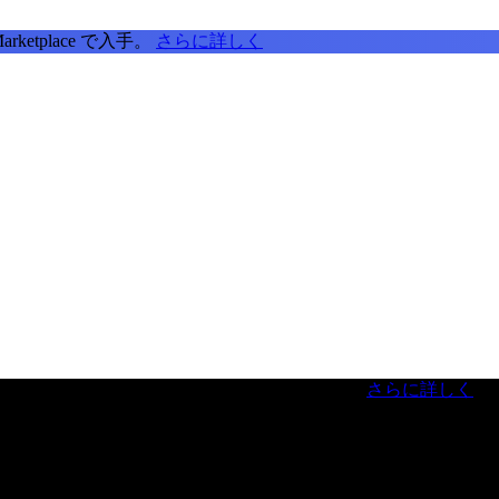
tplace で入手。
さらに詳しく
虎ノ門ヒルズフォーラム／参加無料（事前登録制）
さらに詳しく