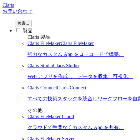
Claris
お問い合わせ
検索...
製品
Claris 製品
Claris FileMaker
Claris FileMaker
強力なカスタム App をローコードで構築。
Claris Studio
Claris Studio
Web アプリを作成し、データを収集、可視化。
Claris Connect
Claris Connect
すべての技術スタックを統合しワークフローを自
その他
Claris FileMaker Cloud
クラウドで手間なくカスタム App を共有。
Claris FileMaker Server