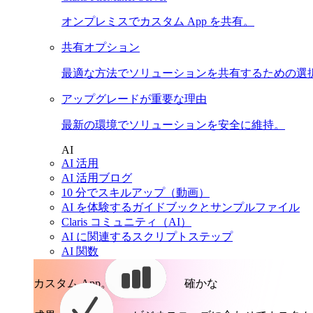
オンプレミスでカスタム App を共有。
共有オプション
最適な方法でソリューションを共有するための選
アップグレードが重要な理由
最新の環境でソリューションを安全に維持。
AI
AI 活用
AI 活用ブログ
10 分でスキルアップ（動画）
AI を体験するガイドブックとサンプルファイル
Claris コミュニティ（AI）
AI に関連するスクリプトステップ
AI 関数
カスタム App。
確かな