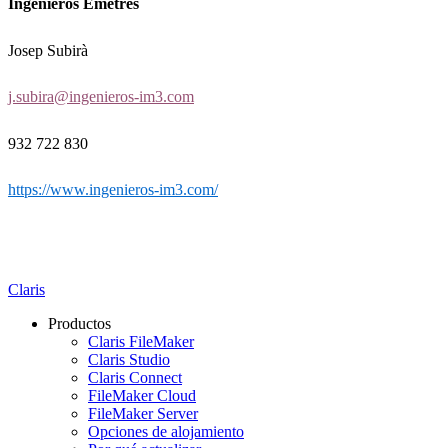
Ingenieros Emetrés
Josep Subirà
j.subira@ingenieros-im3.com
932 722 830
https://www.ingenieros-im3.com/
Claris
Productos
Claris FileMaker
Claris Studio
Claris Connect
FileMaker Cloud
FileMaker Server
Opciones de alojamiento