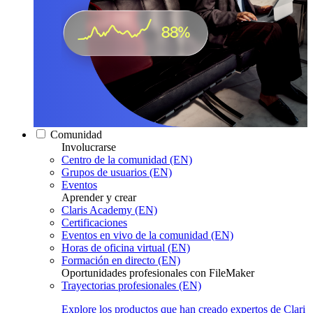
Comunidad
Involucrarse
Centro de la comunidad (EN)
Grupos de usuarios (EN)
Eventos
Aprender y crear
Claris Academy (EN)
Certificaciones
Eventos en vivo de la comunidad (EN)
Horas de oficina virtual (EN)
Formación en directo (EN)
Oportunidades profesionales con FileMaker
Trayectorias profesionales (EN)
Explore los productos que han creado expertos de Clari