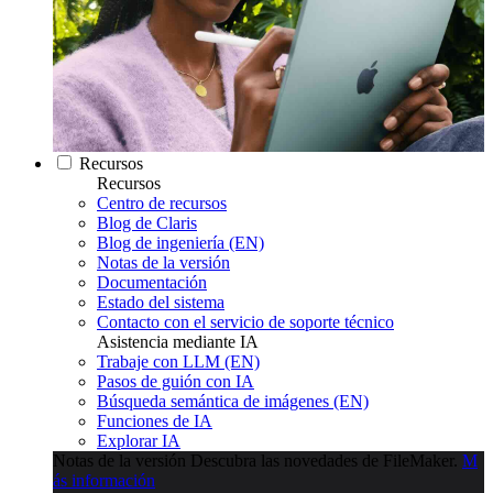
Recursos
Recursos
Centro de recursos
Blog de Claris
Blog de ingeniería (EN)
Notas de la versión
Documentación
Estado del sistema
Contacto con el servicio de soporte técnico
Asistencia mediante IA
Trabaje con LLM (EN)
Pasos de guión con IA
Búsqueda semántica de imágenes (EN)
Funciones de IA
Explorar IA
Notas de la versión
Descubra las novedades de FileMaker.
M
ás información