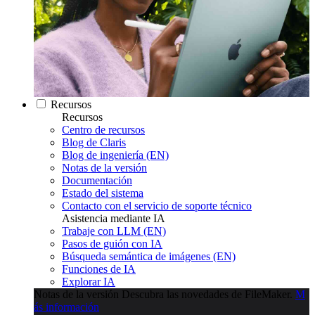
Recursos
Recursos
Centro de recursos
Blog de Claris
Blog de ingeniería (EN)
Notas de la versión
Documentación
Estado del sistema
Contacto con el servicio de soporte técnico
Asistencia mediante IA
Trabaje con LLM (EN)
Pasos de guión con IA
Búsqueda semántica de imágenes (EN)
Funciones de IA
Explorar IA
Notas de la versión
Descubra las novedades de FileMaker.
M
ás información