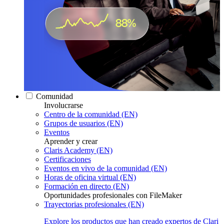
Comunidad
Involucrarse
Centro de la comunidad (EN)
Grupos de usuarios (EN)
Eventos
Aprender y crear
Claris Academy (EN)
Certificaciones
Eventos en vivo de la comunidad (EN)
Horas de oficina virtual (EN)
Formación en directo (EN)
Oportunidades profesionales con FileMaker
Trayectorias profesionales (EN)
Explore los productos que han creado expertos de Clari