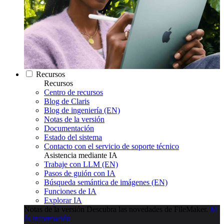
Recursos
Recursos
Centro de recursos
Blog de Claris
Blog de ingeniería (EN)
Notas de la versión
Documentación
Estado del sistema
Contacto con el servicio de soporte técnico
Asistencia mediante IA
Trabaje con LLM (EN)
Pasos de guión con IA
Búsqueda semántica de imágenes (EN)
Funciones de IA
Explorar IA
Notas de la versión
Descubra las novedades de FileMaker.
M
ás información