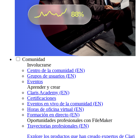
Comunidad
Involucrarse
Centro de la comunidad (EN)
Grupos de usuarios (EN)
Eventos
Aprender y crear
Claris Academy (EN)
Certificaciones
Eventos en vivo de la comunidad (EN)
Horas de oficina virtual (EN)
Formación en directo (EN)
Oportunidades profesionales con FileMaker
Trayectorias profesionales (EN)
Explore los productos que han creado expertos de Clari