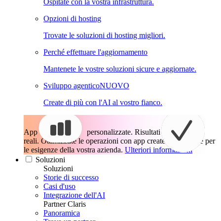
Ospitate con la vostra infrastruttura.
Opzioni di hosting
Trovate le soluzioni di hosting migliori.
Perché effettuare l'aggiornamento
Mantenete le vostre soluzioni sicure e aggiornate.
Sviluppo agentico
NUOVO
Create di più con l'AI al vostro fianco.
App
personalizzate. Risultati
reali.
Ottimizzate le operazioni con app create esattamente per
le esigenze della vostra azienda.
Ulteriori informazioni
Soluzioni
Soluzioni
Storie di successo
Casi d'uso
Integrazione dell'AI
Partner Claris
Panoramica