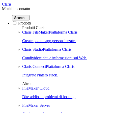
Claris
Mettiti in contatto
Search...
Prodotti
Prodotti Claris
Claris FileMaker
Piattaforma Claris
Create potenti app personalizzate.
Claris Studio
Piattaforma Claris
Condividete dati e informazioni sul Web.
Claris Connect
Piattaforma Claris
Integrate l'intero stack.
Altro
FileMaker Cloud
Dite addio ai problemi di hosting.
FileMaker Server