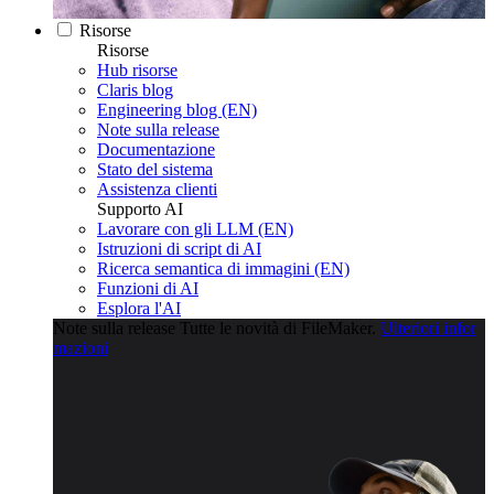
Risorse
Risorse
Hub risorse
Claris blog
Engineering blog (EN)
Note sulla release
Documentazione
Stato del sistema
Assistenza clienti
Supporto AI
Lavorare con gli LLM (EN)
Istruzioni di script di AI
Ricerca semantica di immagini (EN)
Funzioni di AI
Esplora l'AI
Note sulla release
Tutte le novità di FileMaker.
Ulteriori infor
mazioni