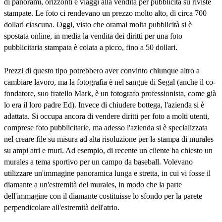
di panorami, orizzonti e viaggi alla vendita per pubblicità su riviste
stampate. Le foto ci rendevano un prezzo molto alto, di circa 700
dollari ciascuna. Oggi, visto che oramai molta pubblicità si è
spostata online, in media la vendita dei diritti per una foto
pubblicitaria stampata è colata a picco, fino a 50 dollari.
Prezzi di questo tipo potrebbero aver convinto chiunque altro a
cambiare lavoro, ma la fotografia è nel sangue di Segal (anche il co-
fondatore, suo fratello Mark, è un fotografo professionista, come già
lo era il loro padre Ed). Invece di chiudere bottega, l'azienda si è
adattata. Si occupa ancora di vendere diritti per foto a molti utenti,
comprese foto pubblicitarie, ma adesso l'azienda si è specializzata
nel creare file su misura ad alta risoluzione per la stampa di murales
su ampi atri e muri. Ad esempio, di recente un cliente ha chiesto un
murales a tema sportivo per un campo da baseball. Volevano
utilizzare un'immagine panoramica lunga e stretta, in cui vi fosse il
diamante a un'estremità del murales, in modo che la parte
dell'immagine con il diamante costituisse lo sfondo per la parete
perpendicolare all'estremità dell'atrio.