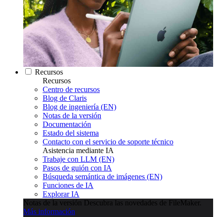
Recursos
Recursos
Centro de recursos
Blog de Claris
Blog de ingeniería (EN)
Notas de la versión
Documentación
Estado del sistema
Contacto con el servicio de soporte técnico
Asistencia mediante IA
Trabaje con LLM (EN)
Pasos de guión con IA
Búsqueda semántica de imágenes (EN)
Funciones de IA
Explorar IA
Notas de la versión
Descubra las novedades de FileMaker.
Más información