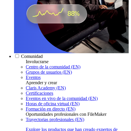
Comunidad
Involucrarse
Centro de la comunidad (EN)
Grupos de usuarios (EN)
Eventos
Aprender y crear
Claris Academy (EN)
Certificaciones
Eventos en vivo de la comunidad (EN)
Horas de oficina virtual (EN)
Formación en directo (EN)
Oportunidades profesionales con FileMaker
Trayectorias profesionales (EN)
Explore los productos que han creado expertos de