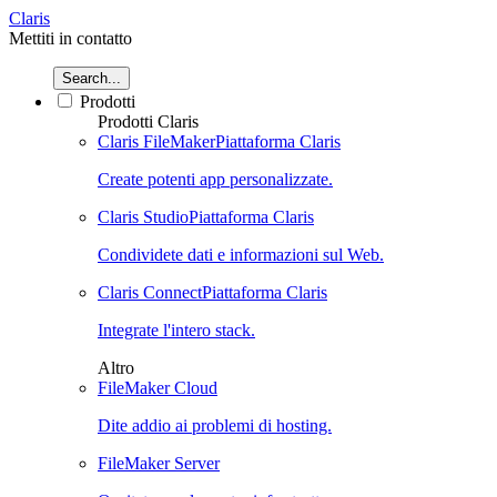
Claris
Mettiti in contatto
Search...
Prodotti
Prodotti Claris
Claris FileMaker
Piattaforma Claris
Create potenti app personalizzate.
Claris Studio
Piattaforma Claris
Condividete dati e informazioni sul Web.
Claris Connect
Piattaforma Claris
Integrate l'intero stack.
Altro
FileMaker Cloud
Dite addio ai problemi di hosting.
FileMaker Server