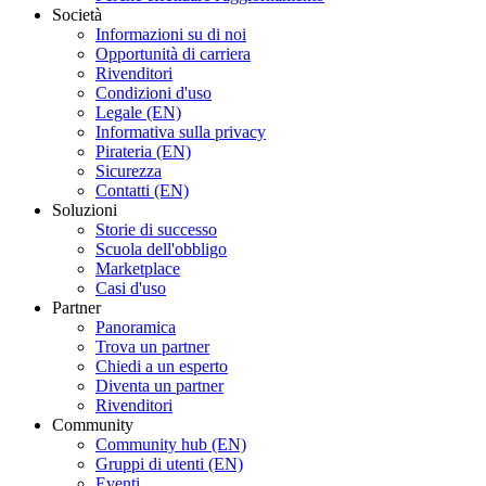
Società
Informazioni su di noi
Opportunità di carriera
Rivenditori
Condizioni d'uso
Legale (EN)
Informativa sulla privacy
Pirateria (EN)
Sicurezza
Contatti (EN)
Soluzioni
Storie di successo
Scuola dell'obbligo
Marketplace
Casi d'uso
Partner
Panoramica
Trova un partner
Chiedi a un esperto
Diventa un partner
Rivenditori
Community
Community hub (EN)
Gruppi di utenti (EN)
Eventi