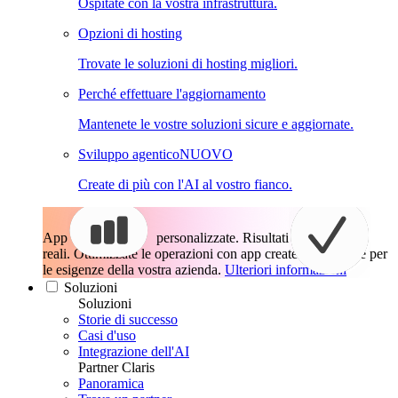
Ospitate con la vostra infrastruttura.
Opzioni di hosting
Trovate le soluzioni di hosting migliori.
Perché effettuare l'aggiornamento
Mantenete le vostre soluzioni sicure e aggiornate.
Sviluppo agentico
NUOVO
Create di più con l'AI al vostro fianco.
App
personalizzate. Risultati
reali.
Ottimizzate le operazioni con app create esattamente per
le esigenze della vostra azienda.
Ulteriori informazioni
Soluzioni
Soluzioni
Storie di successo
Casi d'uso
Integrazione dell'AI
Partner Claris
Panoramica