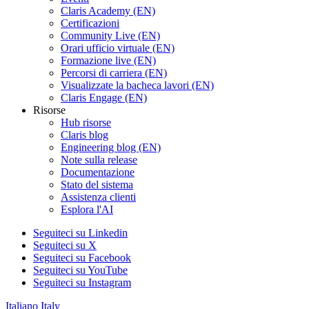
Claris Academy (EN)
Certificazioni
Community Live (EN)
Orari ufficio virtuale (EN)
Formazione live (EN)
Percorsi di carriera (EN)
Visualizzate la bacheca lavori (EN)
Claris Engage (EN)
Risorse
Hub risorse
Claris blog
Engineering blog (EN)
Note sulla release
Documentazione
Stato del sistema
Assistenza clienti
Esplora l'AI
Seguiteci su Linkedin
Seguiteci su X
Seguiteci su Facebook
Seguiteci su YouTube
Seguiteci su Instagram
Italiano
Italy