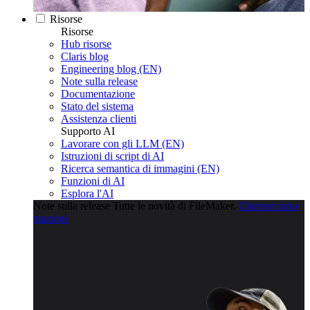
Risorse
Risorse
Hub risorse
Claris blog
Engineering blog (EN)
Note sulla release
Documentazione
Stato del sistema
Assistenza clienti
Supporto AI
Lavorare con gli LLM (EN)
Istruzioni di script di AI
Ricerca semantica di immagini (EN)
Funzioni di AI
Esplora l'AI
Note sulla release
Tutte le novità di FileMaker.
Ulteriori infor
mazioni