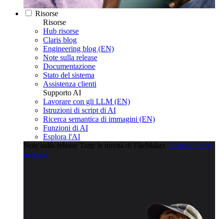
Risorse
Risorse
Hub risorse
Claris blog
Engineering blog (EN)
Note sulla release
Documentazione
Stato del sistema
Assistenza clienti
Supporto AI
Lavorare con gli LLM (EN)
Istruzioni di script di AI
Ricerca semantica di immagini (EN)
Funzioni di AI
Esplora l'AI
Note sulla release
Tutte le novità di FileMaker.
Ulteriori infor
mazioni