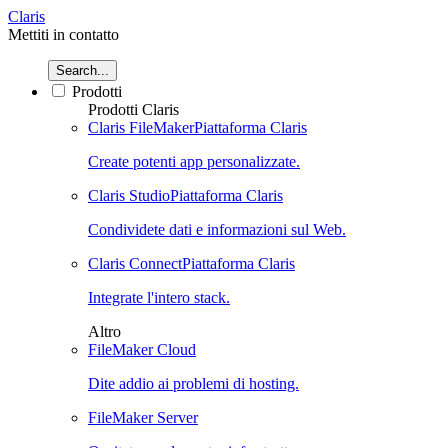
Claris
Mettiti in contatto
Search...
Prodotti
Prodotti Claris
Claris FileMaker
Piattaforma Claris
Create potenti app personalizzate.
Claris Studio
Piattaforma Claris
Condividete dati e informazioni sul Web.
Claris Connect
Piattaforma Claris
Integrate l'intero stack.
Altro
FileMaker Cloud
Dite addio ai problemi di hosting.
FileMaker Server