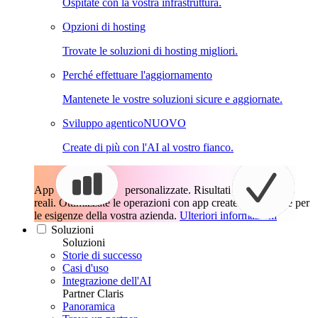
Ospitate con la vostra infrastruttura.
Opzioni di hosting
Trovate le soluzioni di hosting migliori.
Perché effettuare l'aggiornamento
Mantenete le vostre soluzioni sicure e aggiornate.
Sviluppo agentico
NUOVO
Create di più con l'AI al vostro fianco.
App
personalizzate. Risultati
reali.
Ottimizzate le operazioni con app create esattamente per
le esigenze della vostra azienda.
Ulteriori informazioni
Soluzioni
Soluzioni
Storie di successo
Casi d'uso
Integrazione dell'AI
Partner Claris
Panoramica