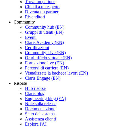
Trova un partner
Chiedi a un esperto
Diventa un partner
Rivenditori
Community
Community hub (EN)
Gruppi di utenti (EN)
Eventi
Claris Academy (EN)
Certificazioni
Community Live (EN)
Orari ufficio virtuale (EN)
Formazione live (EN)
Percorsi di carriera (EN)
Visualizzate la bacheca lavori (EN)
Claris Engage (EN)
Risorse
Hub risorse
Claris blog
Engineering blog (EN)
Note sulla release
Documentazione
Stato del sistema
Assistenza clienti
Esplora l'AI