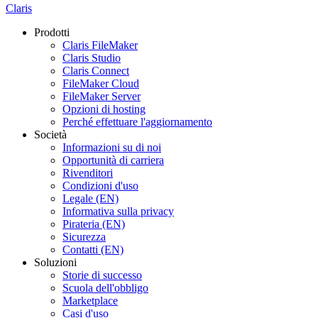
Claris
Prodotti
Claris FileMaker
Claris Studio
Claris Connect
FileMaker Cloud
FileMaker Server
Opzioni di hosting
Perché effettuare l'aggiornamento
Società
Informazioni su di noi
Opportunità di carriera
Rivenditori
Condizioni d'uso
Legale (EN)
Informativa sulla privacy
Pirateria (EN)
Sicurezza
Contatti (EN)
Soluzioni
Storie di successo
Scuola dell'obbligo
Marketplace
Casi d'uso