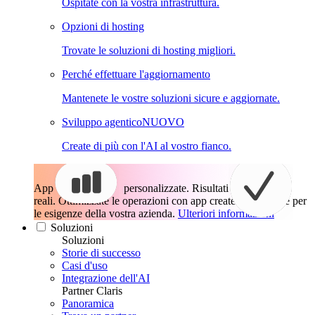
Ospitate con la vostra infrastruttura.
Opzioni di hosting
Trovate le soluzioni di hosting migliori.
Perché effettuare l'aggiornamento
Mantenete le vostre soluzioni sicure e aggiornate.
Sviluppo agentico
NUOVO
Create di più con l'AI al vostro fianco.
App
personalizzate. Risultati
reali.
Ottimizzate le operazioni con app create esattamente per
le esigenze della vostra azienda.
Ulteriori informazioni
Soluzioni
Soluzioni
Storie di successo
Casi d'uso
Integrazione dell'AI
Partner Claris
Panoramica