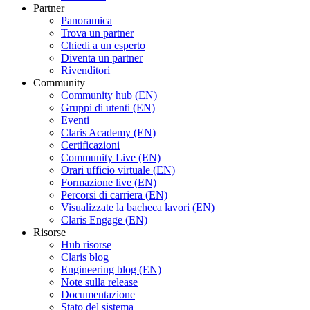
Partner
Panoramica
Trova un partner
Chiedi a un esperto
Diventa un partner
Rivenditori
Community
Community hub (EN)
Gruppi di utenti (EN)
Eventi
Claris Academy (EN)
Certificazioni
Community Live (EN)
Orari ufficio virtuale (EN)
Formazione live (EN)
Percorsi di carriera (EN)
Visualizzate la bacheca lavori (EN)
Claris Engage (EN)
Risorse
Hub risorse
Claris blog
Engineering blog (EN)
Note sulla release
Documentazione
Stato del sistema