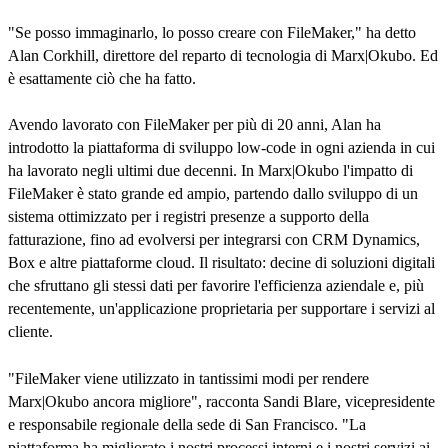
"Se posso immaginarlo, lo posso creare con FileMaker," ha detto
Alan Corkhill, direttore del reparto di tecnologia di Marx|Okubo. Ed
è esattamente ciò che ha fatto.
Avendo lavorato con FileMaker per più di 20 anni, Alan ha
introdotto la piattaforma di sviluppo low-code in ogni azienda in cui
ha lavorato negli ultimi due decenni. In Marx|Okubo l'impatto di
FileMaker è stato grande ed ampio, partendo dallo sviluppo di un
sistema ottimizzato per i registri presenze a supporto della
fatturazione, fino ad evolversi per integrarsi con CRM Dynamics,
Box e altre piattaforme cloud. Il risultato: decine di soluzioni digitali
che sfruttano gli stessi dati per favorire l'efficienza aziendale e, più
recentemente, un'applicazione proprietaria per supportare i servizi al
cliente.
"FileMaker viene utilizzato in tantissimi modi per rendere
Marx|Okubo ancora migliore", racconta Sandi Blare, vicepresidente
e responsabile regionale della sede di San Francisco. "La
piattaforma ha migliorato i nostri processi interni e i nostri servizi ai