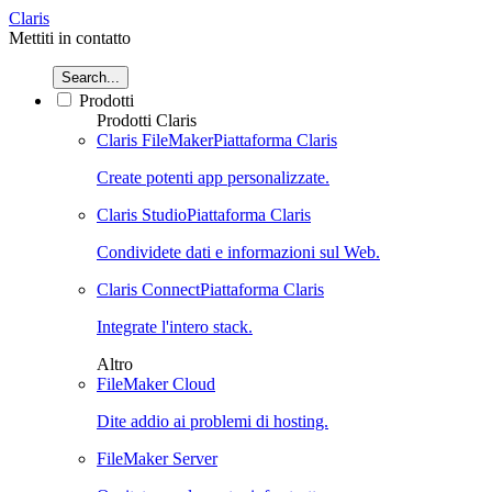
Claris
Mettiti in contatto
Search...
Prodotti
Prodotti Claris
Claris FileMaker
Piattaforma Claris
Create potenti app personalizzate.
Claris Studio
Piattaforma Claris
Condividete dati e informazioni sul Web.
Claris Connect
Piattaforma Claris
Integrate l'intero stack.
Altro
FileMaker Cloud
Dite addio ai problemi di hosting.
FileMaker Server