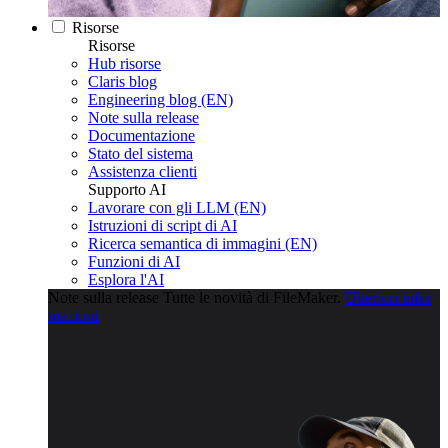
Risorse
Risorse
Hub risorse
Claris blog
Engineering blog (EN)
Note sulla release
Documentazione
Stato del sistema
Assistenza clienti
Supporto AI
Lavorare con gli LLM (EN)
Istruzioni di script di AI
Ricerca semantica di immagini (EN)
Funzioni di AI
Esplora l'AI
Note sulla release
Tutte le novità di FileMaker.
Ulteriori infor
mazioni