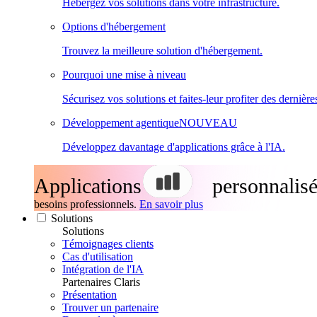
Hébergez vos solutions dans votre infrastructure.
Options d'hébergement
Trouvez la meilleure solution d'hébergement.
Pourquoi une mise à niveau
Sécurisez vos solutions et faites-leur profiter des dernière
Développement agentique
NOUVEAU
Développez davantage d'applications grâce à l'IA.
Applications
personnalisé
besoins professionnels.
En savoir plus
Solutions
Solutions
Témoignages clients
Cas d'utilisation
Intégration de l'IA
Partenaires Claris
Présentation
Trouver un partenaire