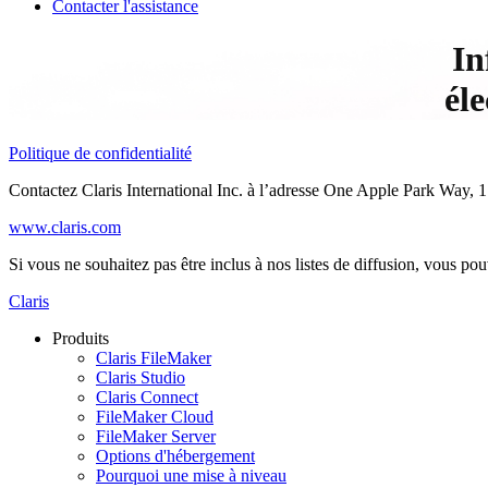
Contacter l'assistance
In
él
Politique de confidentialité
Contactez Claris International Inc. à l’adresse One Apple Park Way,
www.claris.com
Si vous ne souhaitez pas être inclus à nos listes de diffusion, vous p
Claris
Produits
Claris FileMaker
Claris Studio
Claris Connect
FileMaker Cloud
FileMaker Server
Options d'hébergement
Pourquoi une mise à niveau