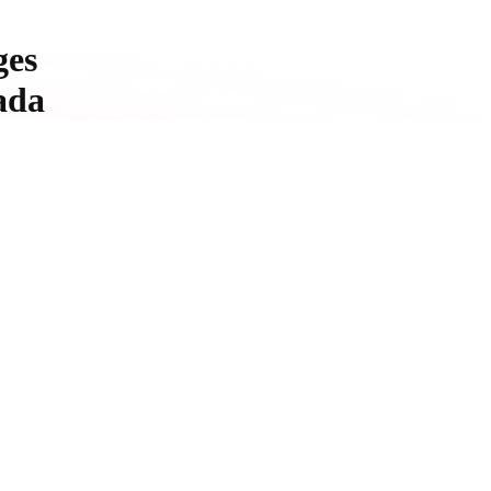
ges
ada