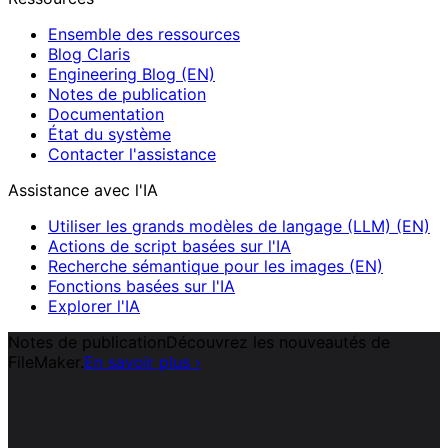
Ensemble des ressources
Blog Claris
Engineering Blog (EN)
Notes de publication
Documentation
État du système
Contacter l'assistance
Assistance avec l'IA
Utiliser les grands modèles de langage (LLM) (EN)
Actions de script basées sur l'IA
Recherche sémantique pour les images (EN)
Fonctions basées sur l'IA
Explorer l'IA
Notes de publication
Découvrez les nouveautés de
FileMaker.
En savoir plus
›