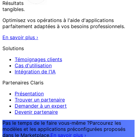
Résultats
tangibles.
Optimisez vos opérations à l'aide d'applications
parfaitement adaptées à vos besoins professionnels.
En savoir plus
›
Solutions
Témoignages clients
Cas d'utilisation
Intégration de l'IA
Partenaires Claris
Présentation
Trouver un partenaire
Demander à un expert
Devenir partenaire
Pas le temps de le faire vous-même ?
Parcourez les
modèles et les applications préconfigurées proposés
dans le Marketplace.
En savoir plus
›