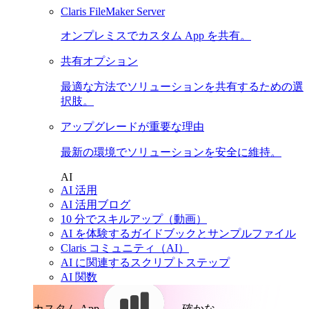
Claris FileMaker Server
オンプレミスでカスタム App を共有。
共有オプション
最適な方法でソリューションを共有するための選
択肢。
アップグレードが重要な理由
最新の環境でソリューションを安全に維持。
AI
AI 活用
AI 活用ブログ
10 分でスキルアップ（動画）
AI を体験するガイドブックとサンプルファイル
Claris コミュニティ（AI）
AI に関連するスクリプトステップ
AI 関数
カスタム App。
確かな