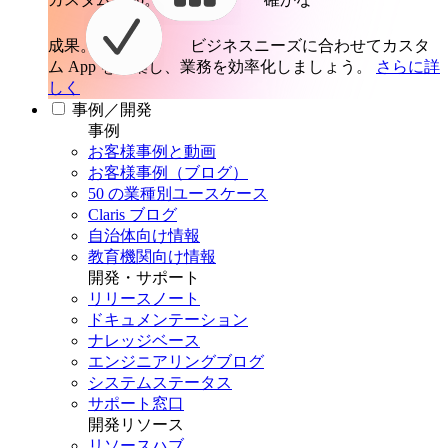
成果。
ビジネスニーズに合わせてカスタ
ム App を構築し、業務を効率化しましょう。
さらに詳
しく
事例／開発
事例
お客様事例と動画
お客様事例（ブログ）
50 の業種別ユースケース
Claris ブログ
自治体向け情報
教育機関向け情報
開発・サポート
リリースノート
ドキュメンテーション
ナレッジベース
エンジニアリングブログ
システムステータス
サポート窓口
開発リソース
リソースハブ