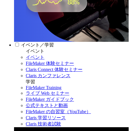
イベント／学習
イベント
イベント
FileMaker 体験セミナー
Claris Connect 体験セミナー
Claris カンファレンス
学習
FileMaker Training
ライブ Web セミナー
FileMaker ガイドブック
公式テキストと動画
FileMaker の自習室（YouTube）
Claris 学習リソース
Claris 技術者試験
Claris カンファレンス 2026
11月11日〜13日 東京・虎ノ