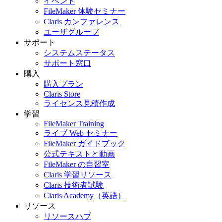
イベント
FileMaker 体験セミナー
Claris カンファレンス
ユーザグループ
サポート
システムステータス
サポート窓口
購入
購入プラン
Claris Store
ライセンス見積作成
学習
FileMaker Training
ライブ Web セミナー
FileMaker ガイドブック
公式テキストと動画
FileMaker の自習室
Claris 学習リソース
Claris 技術者試験
Claris Academy（英語）
リソース
リソースハブ