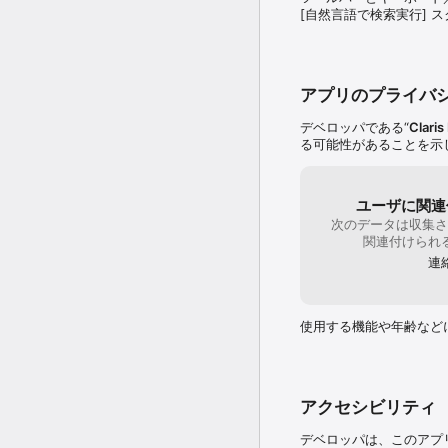
• iPad や iPhone の
[自然言語で検索実行] 
• AirPrint を使用して
• Core ML、Siri シ
• 拡張された AI モ
ューションを構築

アプリのプライバ
重要事項

デベロッパである“
Claris
る可能性があることを示
• FileMaker App の
• ファイルはデバイス
ユーザに関連
次のデータは収集さ
関連付けられ
連
使用する機能や年齢など
アクセシビリティ
デベロッパは、このアプ