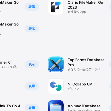
leMaker Go
Claris FileMaker Go
表示
2023
p
高性能な App
leMaker Go
表示
p
Tap Forms Database
iner 6
表示
Pro
、美しく整理。
あなたの人生のデータベー
ス
NI Collabo UP！
表示
ビジネス
nk To Go 4
Apimac iDatabase
表示
Easily create databases