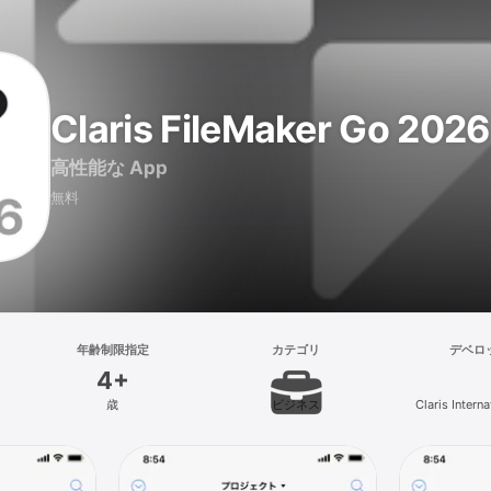
Claris FileMaker Go 2026
高性能な App
無料
年齢制限指定
カテゴリ
デベロ
4+
歳
ビジネス
Claris Interna