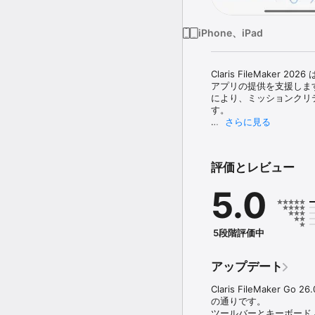
iPhone、iPad
Claris FileMa
アプリの提供を支援しま
により、ミッションクリ
す。

さらに見る
Claris FileMaker 
動作する FileMaker A
倉庫で在庫を確認したり
評価とレビュー
ムは、外出先でも FileM
全体で提供する高い耐障
5.0
Claris FileMaker 
れらの App にアクセス
外出先でも生産性を最大化
FileMaker Go 
5段階評価中
• 紙の代わりにオンラ
• 請求書や納品書の電子
アップデート
• バーコードを自動でスキ
• デバイスから写真、ビデ
Claris FileMak
• カラフルなチャートや
の通りです。

• 既存の Amazon、Goo
ツールバーとキーボード