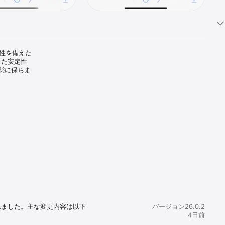
害性を備えた
した安定性
態に保ちま
hone 上で
バイルチー
ットフォーム
hone からそ
が行われました。主な変更内容は以下
バージョン26.0.2
4日前
ンイン
