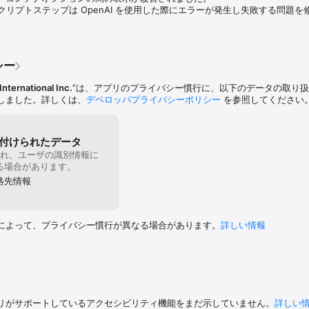
 iOS センサーから情報を取得

スクリプトステップは OpenAI を使用した際にエラーが発生し失敗する問題
 iPad や iPhone から直接レポートやフォームを印刷

ョートカット、Live Text などの最新の iOS テクノロジーを活用

デルのサポートとマルチモーダル対応機能により、よりスマートで接続性の高いモ
シー
 International Inc.
”は、アプリのプライバシー慣行に、以下のデータの取り
しました。詳しくは、
デベロッパプライバシーポリシー
を参照してください
作成および変更には FileMaker Pro が必要です。

とデスクトップ間でコピーまたはメール送信できます。
付けられたデータ
れ、ユーザの識別情報に
る場合があります。
絡先情報
によって、プライバシー慣行が異なる場合があります。
詳しい情報
リがサポートしているアクセシビリティ機能をまだ示していません。
詳しい