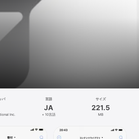
ッパ
言語
サイズ
JA
221.5
tional Inc.
+ 10言語
MB