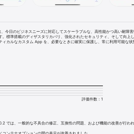
ker 2026 は、今日のビジネスニーズに対応してスケーラブルな、高性能かつ高い耐障
す。標準搭載のディザスタリカバリ、強化されたセキュリティ、そして向上
ティカルなカスタム App を、必要なときに確実に保護し、常に利用可能な状
Go 2026 は FileMaker 2026 の一部として、これらすべての改善を iPad および iP
pp にもたらします。

、顧客訪問時に請求書を作成したり、現場で点検を実施したりできます。モ
aker App を活用して生産性を高めることができ、FileMaker 2026 がプラ
害性と安定性により支えられています。

Pro を使用してカスタム App を作成し、その後 FileMaker Go を使って iPad や iP
できます。



を活用して、チームの生産性を簡単に向上させましょう：

評価件数：1
インフォームを使用して、データの収集、編集、検索、並べ替えを実行

署名を取得

ャンし、カスタム App に取り込み

オ、音声を直接 App に追加

er Go 26.0.2 では、一般的な不具合の修正、互換性の問題、および機能の改善
グラフで経営ダッシュボードの概要を表示

gle、または Microsoft Azure の認証情報を使用して FileMaker App にサイ
／コンテナオプションの間の表示が改善されました。
