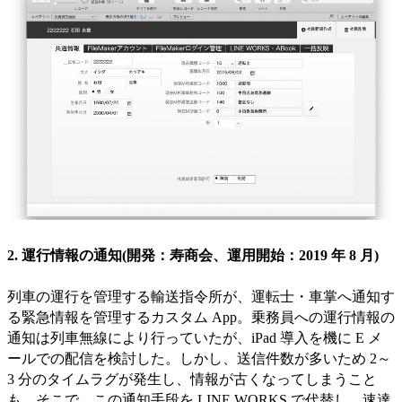
2. 運行情報の通知(開発：寿商会、運用開始：2019 年 8 月)
列車の運行を管理する輸送指令所が、運転士・車掌へ通知す
る緊急情報を管理するカスタム App。乗務員への運行情報の
通知は列車無線により行っていたが、iPad 導入を機に E メ
ールでの配信を検討した。しかし、送信件数が多いため 2～
3 分のタイムラグが発生し、情報が古くなってしまうこと
も。そこで、この通知手段を LINE WORKS で代替し、速達