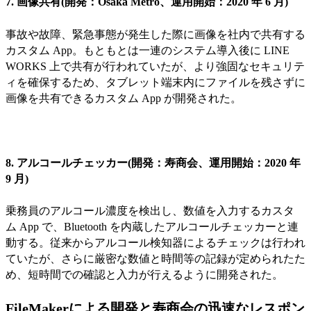
7. 画像共有(開発：Osaka Metro、運用開始：2020 年 6 月)
事故や故障、緊急事態が発生した際に画像を社内で共有する
カスタム App。もともとは一連のシステム導入後に LINE
WORKS 上で共有が行われていたが、より強固なセキュリテ
ィを確保するため、タブレット端末内にファイルを残さずに
画像を共有できるカスタム App が開発された。
8. アルコールチェッカー(開発：寿商会、運用開始：2020 年
9 月)
乗務員のアルコール濃度を検出し、数値を入力するカスタ
ム App で、Bluetooth を内蔵したアルコールチェッカーと連
動する。従来からアルコール検知器によるチェックは行われ
ていたが、さらに厳密な数値と時間等の記録が定められたた
め、短時間での確認と入力が行えるように開発された。
FileMakerによる開発と寿商会の迅速なレスポン