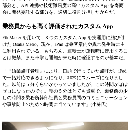
部分と、API 連携や技術難易度の高いカスタム App を寿商
会に開発委託する部分を、適切に役割分担したからだ。
乗務員からも高く評価されたカスタム App
FileMaker を用いて、8 つのカスタム App を実運用に結び付
けた Osaka Metro。現在、iPad は乗客案内や異常発生時に主
に利用されている。もちろん、運転士が運転時に使用するこ
とは厳禁。また車掌も通知が来た時に確認するのが基本だ。
「『始業点呼管理』により、口頭で行っていた点呼が、iPad
で一括対応できるようになり、非常にスムーズになりまし
た。以前は 5 分くらいかかっていましたが、この時間がほぼ
ゼロになったのです。朝の 5 分はとても貴重で、乗務前の少
しの時間を乗務所幹部社員と乗務員間のコミュニケーション
や事故防止のための時間に当てています」(小林氏)