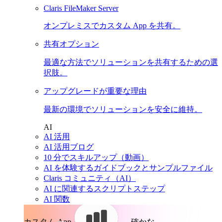
Claris FileMaker Server
オンプレミスでカスタム App を共有。
共有オプション
最適な方法でソリューションを共有するための選
択肢。
アップグレードが重要な理由
最新の環境でソリューションを安全に維持。
AI
AI 活用
AI 活用ブログ
10 分でスキルアップ（動画）
AI を体験するガイドブックとサンプルファイル
Claris コミュニティ（AI）
AI に関連するスクリプトステップ
AI 関数
カスタム App。
確かな