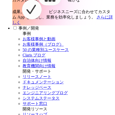
成果。
ビジネスニーズに合わせてカスタ
ム App を構築し、業務を効率化しましょう。
さらに詳
しく
事例／開発
事例
お客様事例と動画
お客様事例（ブログ）
50 の業種別ユースケース
Claris ブログ
自治体向け情報
教育機関向け情報
開発・サポート
リリースノート
ドキュメンテーション
ナレッジベース
エンジニアリングブログ
システムステータス
サポート窓口
開発リソース
リソースハブ