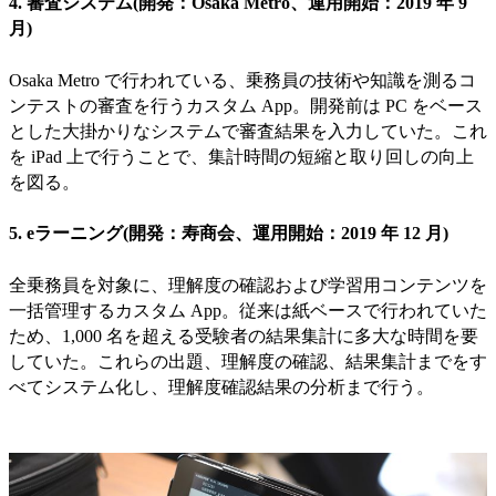
4. 審査システム(開発：Osaka Metro、運用開始：2019 年 9
月)
Osaka Metro で行われている、乗務員の技術や知識を測るコ
ンテストの審査を行うカスタム App。開発前は PC をベース
とした大掛かりなシステムで審査結果を入力していた。これ
を iPad 上で行うことで、集計時間の短縮と取り回しの向上
を図る。
5. eラーニング(開発：寿商会、運用開始：2019 年 12 月)
全乗務員を対象に、理解度の確認および学習用コンテンツを
一括管理するカスタム App。従来は紙ベースで行われていた
ため、1,000 名を超える受験者の結果集計に多大な時間を要
していた。これらの出題、理解度の確認、結果集計までをす
べてシステム化し、理解度確認結果の分析まで行う。