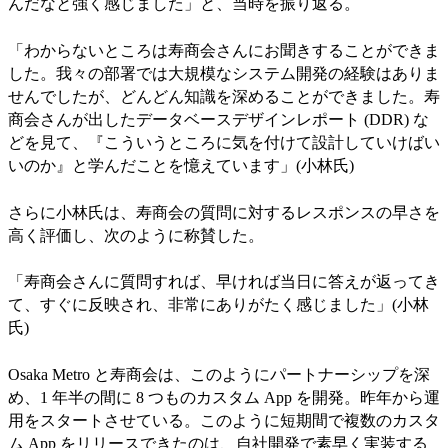
んだなと強く感じました」と、当時を振り返る。
「わからないところは寿商会さんにお聞きすることができま
した。我々の部署では大規模なシステム開発の経験はありま
せんでしたが、どんどん知識を深めることができました。寿
商会さんが出したデータベースデザインレポート (DDR) な
どを見て、『こういうところに気を付けて設計していけばい
いのか』と学んだことを憶えています」(小林氏)
さらに小林氏は、寿商会の質問に対するレスポンスの早さを
高く評価し、次のように称賛した。
「寿商会さんに質問すれば、早ければ当日に答えが返ってき
て、すぐに反映され、非常にありがたく感じました」(小林
氏)
Osaka Metro と寿商会は、このようにパートナーシップを深
め、1 年半の間に 8 つものカスタム App を開発。昨年から運
用をスタートさせている。このように短期間で複数のカスタ
ム App をリリースできたのは、自社開発で素早く実装する