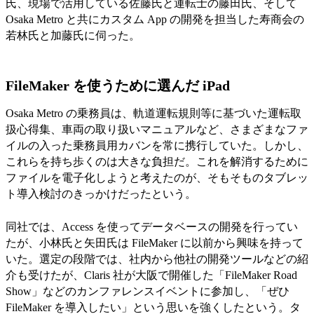
氏、現場で活用している佐藤氏と運転士の藤田氏、そして
Osaka Metro と共にカスタム App の開発を担当した寿商会の
若林氏と加藤氏に伺った。
FileMaker を使うために選んだ iPad
Osaka Metro の乗務員は、軌道運転規則等に基づいた運転取
扱心得集、車両の取り扱いマニュアルなど、さまざまなファ
イルの入った乗務員用カバンを常に携行していた。しかし、
これらを持ち歩くのは大きな負担だ。これを解消するために
ファイルを電子化しようと考えたのが、そもそものタブレッ
ト導入検討のきっかけだったという。
同社では、Access を使ってデータベースの開発を行ってい
たが、小林氏と矢田氏は FileMaker に以前から興味を持って
いた。選定の段階では、社内から他社の開発ツールなどの紹
介も受けたが、Claris 社が大阪で開催した「FileMaker Road
Show」などのカンファレンスイベントに参加し、「ぜひ
FileMaker を導入したい」という思いを強くしたという。タ