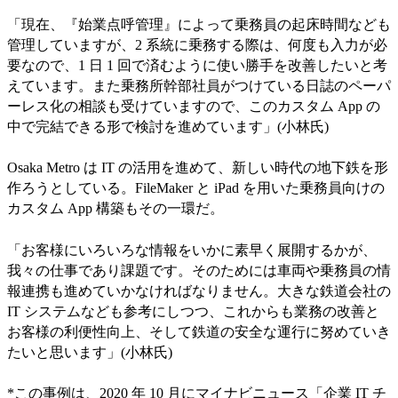
「現在、『始業点呼管理』によって乗務員の起床時間なども
管理していますが、2 系統に乗務する際は、何度も入力が必
要なので、1 日 1 回で済むように使い勝手を改善したいと考
えています。また乗務所幹部社員がつけている日誌のペーパ
ーレス化の相談も受けていますので、このカスタム App の
中で完結できる形で検討を進めています」(小林氏)
Osaka Metro は IT の活用を進めて、新しい時代の地下鉄を形
作ろうとしている。FileMaker と iPad を用いた乗務員向けの
カスタム App 構築もその一環だ。
「お客様にいろいろな情報をいかに素早く展開するかが、
我々の仕事であり課題です。そのためには車両や乗務員の情
報連携も進めていかなければなりません。大きな鉄道会社の
IT システムなども参考にしつつ、これからも業務の改善と
お客様の利便性向上、そして鉄道の安全な運行に努めていき
たいと思います」(小林氏)
*この事例は、2020 年 10 月にマイナビニュース「企業 IT チ