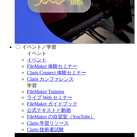
イベント／学習
イベント
イベント
FileMaker 体験セミナー
Claris Connect 体験セミナー
Claris カンファレンス
学習
FileMaker Training
ライブ Web セミナー
FileMaker ガイドブック
公式テキストと動画
FileMaker の自習室（YouTube）
Claris 学習リソース
Claris 技術者試験
Claris カンファレンス 2026
11月11日〜13日 東京・虎ノ