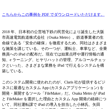
こちらからこの事例を PDF でダウンロードいただけます。
2018 年、日本初の公営地下鉄の民営化により誕生した大阪
市高速電気軌道株式会社（Osaka Metro）。鉄道事業者の生
命線である「安全の確保」を徹底するため、同社はさまざま
な施策を講じている。その一つが、運転士、車掌など、全乗
務員への iPad の配布だ。現在では始業点呼や運行情報の通
知、e ラーニング、ヒヤリハットの管理、アルコールチェッ
クといった、さまざまな業務を iPad で行えるシステムを構
築している。
このシステム開発に使われたのが、Claris 社が提供するビジ
ネスに最適なカスタム App (カスタムアプリケーション) を
開発・展開するツール「FileMaker」だ。Osaka Metro が iPad
と FileMaker を選択した理由とカスタム App 開発の経緯につ
いて、同社運転課で iPad の導入を担当した小林氏、矢田