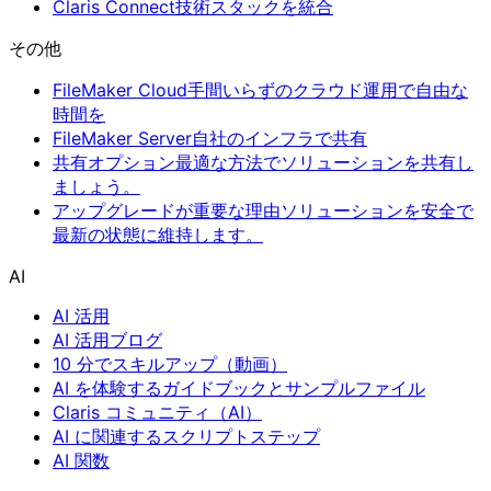
Claris Connect
技術スタックを統合
その他
FileMaker Cloud
手間いらずのクラウド運用で自由な
時間を
FileMaker Server
自社のインフラで共有
共有オプション
最適な方法でソリューションを共有し
ましょう。
アップグレードが重要な理由
ソリューションを安全で
最新の状態に維持します。
AI
AI 活用
AI 活用ブログ
10 分でスキルアップ（動画）
AI を体験するガイドブックとサンプルファイル
Claris コミュニティ（AI）
AI に関連するスクリプトステップ
AI 関数