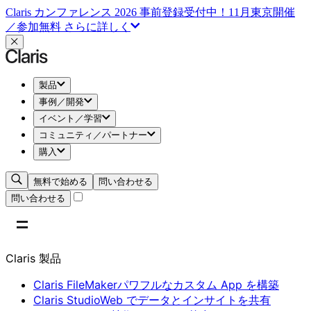
Claris カンファレンス 2026 事前登録受付中！11月東京開催
／参加無料
さらに詳しく
製品
事例／開発
イベント／学習
コミュニティ／パートナー
購入
無料で始める
問い合わせる
問い合わせる
Claris 製品
Claris FileMaker
パワフルなカスタム App を構築
Claris Studio
Web でデータとインサイトを共有