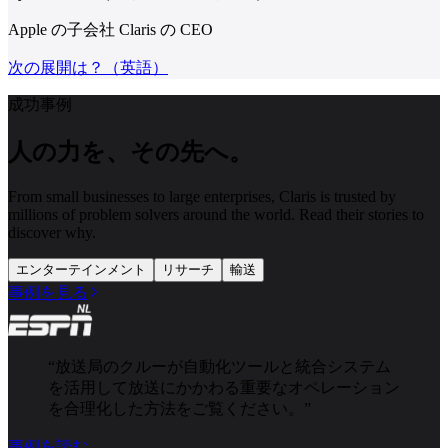
Apple の子会社 Claris の CEO
次の展開は？（英語）
成功事例
人の力を、その先へ。
From small businesses to large enterprises, Claris is trusted by
millions of problem solvers around the world. Read their stories to
discover why.
エンターテインメント
リサーチ
輸送
事例を見る
“
放送局のクルーが自動化ツールと統合システム
を活用して放送にかかわる重要なオペレーション
を合理化した方法をご覧ください。
”
事例を読む