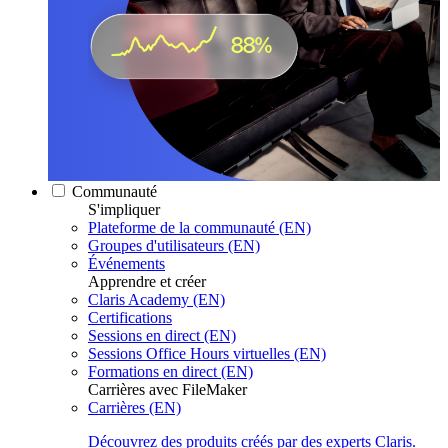
Communauté
S'impliquer
Plateforme de la communauté (EN)
Groupes d'utilisateurs (EN)
Événements
Apprendre et créer
Claris Academy (EN)
Certifications
Sessions en direct (EN)
Sessions Office Hours virtuelles (EN)
Formations en direct (EN)
Carrières avec FileMaker
Carrières (EN)
Découvrez des produits créés par des experts Claris.