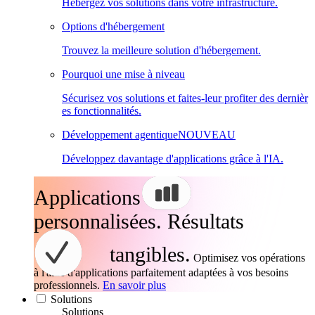
Hébergez vos solutions dans votre infrastructure.
Options d'hébergement
Trouvez la meilleure solution d'hébergement.
Pourquoi une mise à niveau
Sécurisez vos solutions et faites-leur profiter des dernièr
es fonctionnalités.
Développement agentique
NOUVEAU
Développez davantage d'applications grâce à l'IA.
Applications
personnalisées. Résultats
tangibles.
Optimisez vos opérations
à l'aide d'applications parfaitement adaptées à vos besoins
professionnels.
En savoir plus
Solutions
Solutions