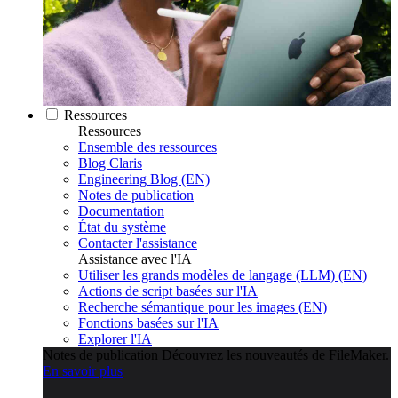
Ressources
Ressources
Ensemble des ressources
Blog Claris
Engineering Blog (EN)
Notes de publication
Documentation
État du système
Contacter l'assistance
Assistance avec l'IA
Utiliser les grands modèles de langage (LLM) (EN)
Actions de script basées sur l'IA
Recherche sémantique pour les images (EN)
Fonctions basées sur l'IA
Explorer l'IA
Notes de publication
Découvrez les nouveautés de FileMaker.
En savoir plus