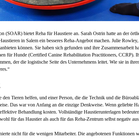
n (SOAR) bietet Reha für Haustiere an. Sarah Ostrin hatte an der örtli
e Haustieren in Salem ein besseres Reha-Angebot machen. Julie Rowley
anbieten können. Sie haben sich gefunden und ihre Zusammenarbeit h
nnen für Hunde (Certified Canine Rehabilitation Practitioners, CCRP). Ih
, der die logistische Seite des Unternehmens leitet. Wie sie in ihrem
eres.“
g
e den Tieren helfen, und einer Person, die die Technik und die Büroabläu
eise. Das war von Anfang an die einzige Denkweise. Wenn geliebte H
effektive Behandlung kosten. Vollständige Haustierunterlagen bedeute
ohl für das Haustier als auch für das Reha-Zentrum selbst negativ au
nierte nicht für die wenigen Mitarbeiter. Die angebotenen Funktionen w