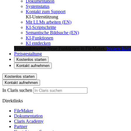
Dokumentation
Systemstatus
Kontakt zum Support
KI-Unterstützung
Mit LLMs arbeiten (EN)
KI-Scriptschritte
Semantische Bildsuche (EN)
KI-Funktionen
KI entdecken
Versionshinweise
Neue Funktionen in FileMaker.
Weitere Infos
Preisgestaltung
Kostenlos starten
Kontakt aufnehmen
Kostenlos starten
Kontakt aufnehmen
In Claris suchen
Direktlinks
FileMaker
Dokumentation
Claris Academy
Partner