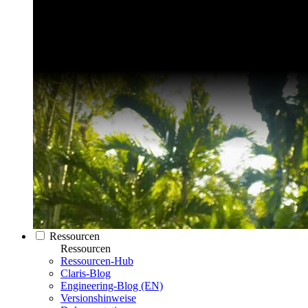
Ressourcen
Ressourcen
Ressourcen-Hub
Claris-Blog
Engineering-Blog (EN)
Versionshinweise